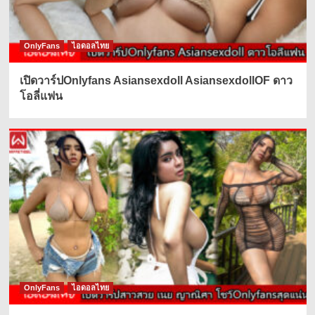
OnlyFans
ไอดอลไทย
เปิดวาร์ปOnlyfans Asiansexdoll AsiansexdollOF ดาว
โอลี่แฟน
OnlyFans
ไอดอลไทย