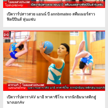
ไอดอลต่างประเทศ
เปิดวาร์ปสาวสวย แอนน์ บี annbmateo สตีมเมอร์สาว
ฟิลปิปินส์ หุ่นแซ่บ
ดาราเอวี
ไอดอลต่างประเทศ
เปิดวาร์ปดาราAV มาอิ ทาคาชิโระ จากนักยิมนาสติกสู่
นางเอกAv