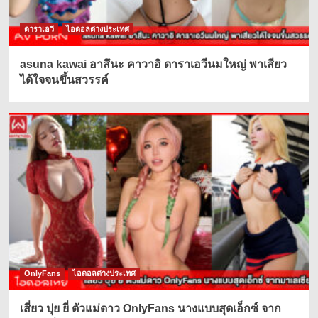
ดาราเอวี
ไอดอลต่างประเทศ
asuna kawai อาสึนะ คาวาอิ ดาราเอวีนมใหญ่ พาเสียว
ได้ใจจนขึ้นสวรรค์
OnlyFans
ไอดอลต่างประเทศ
เสี่ยว ปุย ยี่ ตัวแม่ดาว OnlyFans นางแบบสุดเอ็กซ์ จาก