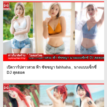
สาวก็มาดิคร้าบ
ไอดอลไทย
เปิดวาร์ปสาวสวย ฟ้า ชัชชญา fahhaha_ นางแบบเซ็กซี่
DJ สุดฮอต