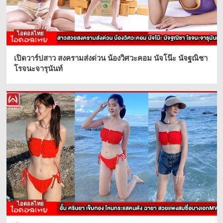
ไอดอลไทย
เปิดวาร์ปสาว สงครามส่งด่วน น้องวิศวะคอม นัจโน๊ะ นัจฐณิชา
โรจนะจารุนันท์
ไอดอลไทย