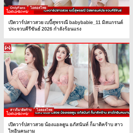
OnlyFans
ไอดอลไทย
เปิดวาร์ปสาวสวย เบบี้สุพรรณี babybabie_11 มิสแกรนด์
ประจวบคีรีขันธ์ 2026 กำลังร้อนแรง
สาวก็มาดิคร้าบ
ไอดอลไทย
เปิดวาร์ปสาวสวย น้องแอลตูน อภัสนันท์ ก็มาดิคร้าบ สาว
ไทอินคนงาม