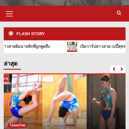
Primary
Menu
FLASH STORY
เปิดวาร์ปสาวสวย เบบี้สุพรรณี babybabie_11 มิสแกรนด์ประจว
ล่าสุด
สาวก็มาดิคร้าบ
ไอดอลไทย
เปิดวาร์ปสาวสวย น้องแอลตูน อภัสนันท์ ก็
มาดิคร้าบ สาวไทอินคนงาม
3
ไอดอลไทย