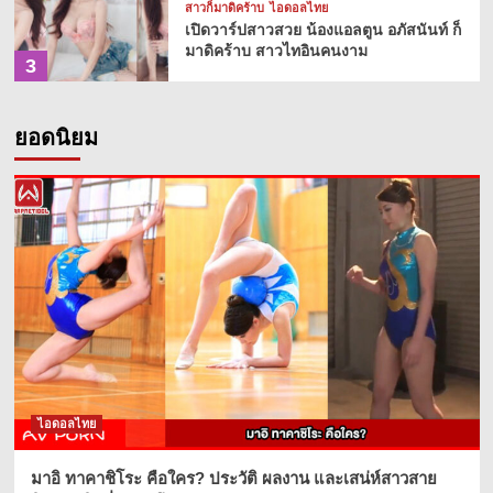
สาวก็มาดิคร้าบ
ไอดอลไทย
เปิดวาร์ปสาวสวย น้องแอลตูน อภัสนันท์ ก็
มาดิคร้าบ สาวไทอินคนงาม
3
ไอดอลไทย
ยอดนิยม
เปิดวาร์ปสาว สงครามส่งด่วน น้องวิศวะ
คอม นัจโน๊ะ นัจฐณิชา โรจนะจารุนันท์
4
ไอดอลไทย
อั้ม ศรินยา เข็มทอง โหนกระแสคนดัง
ฉายา สวยแพงสมชื่อนางเอกMV
5
ไอดอลไทย
มาอิ ทาคาชิโระ คือใคร? ประวัติ ผลงาน
และเสน่ห์สาวสายยิมนาสติกที่ถูกพูดถึง
ไอดอลไทย
1
มาอิ ทาคาชิโระ คือใคร? ประวัติ ผลงาน และเสน่ห์สาวสาย
OnlyFans
ไอดอลไทย