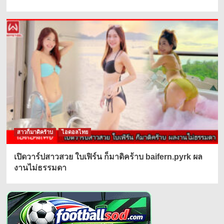
สาวก็มาดิคร้าบ
ไอดอลไทย
เปิดวาร์ปสาวสวย ใบเฟิร์น ก็มาดิคร้าบ baifern.pyrk ผล
งานไม่ธรรมดา