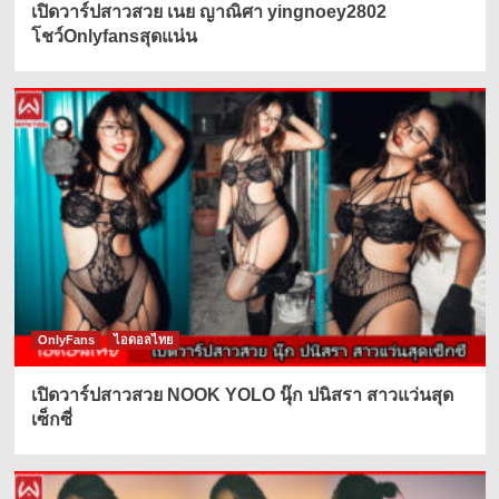
เปิดวาร์ปสาวสวย เนย ญาณิศา yingnoey2802
โชว์Onlyfansสุดแน่น
OnlyFans
ไอดอลไทย
เปิดวาร์ปสาวสวย NOOK YOLO นุ๊ก ปนิสรา สาวแว่นสุด
เซ็กซี่