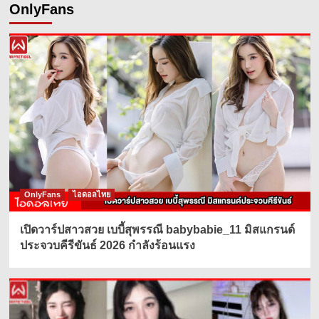
OnlyFans
OnlyFans
ไอดอลไทย
เปิดวาร์ปสาวสวย เบบี้สุพรรณี babybabie_11 มิสแกรนด์
ประจวบคีรีขันธ์ 2026 กำลังร้อนแรง