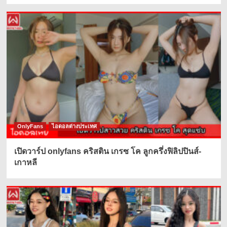
OnlyFans
ไอดอลต่างประเทศ
เปิดวาร์ป onlyfans คริสติน เกรซ โค ลูกครึ่งฟิลิปปินส์-
เกาหลี