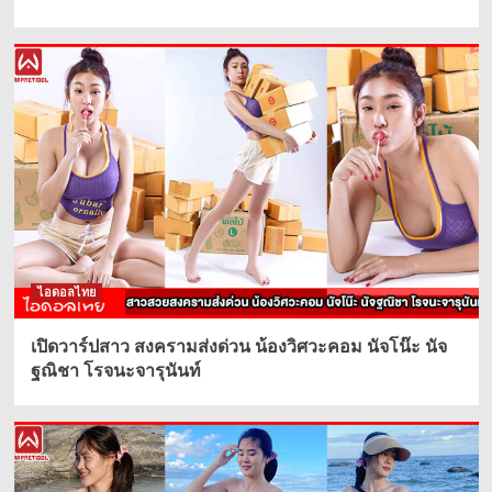
ไอดอลไทย
เปิดวาร์ปสาว สงครามส่งด่วน น้องวิศวะคอม นัจโน๊ะ นัจ
ฐณิชา โรจนะจารุนันท์