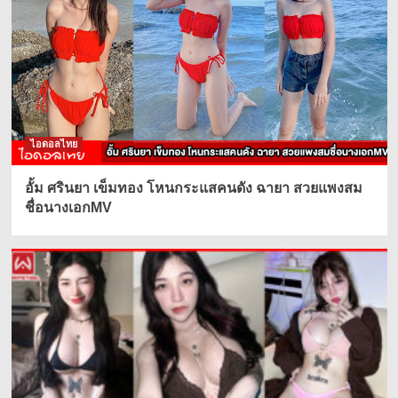
ไอดอลไทย
อั้ม ศรินยา เข็มทอง โหนกระแสคนดัง ฉายา สวยแพงสม
ชื่อนางเอกMV