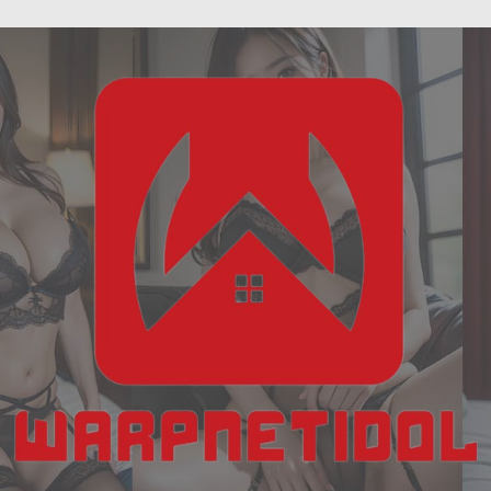
ฝัน
Skip
เห็น
to
งู
content