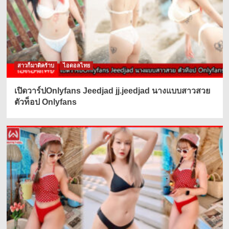
สาวก็มาดิคร้าบ
ไอดอลไทย
เปิดวาร์ปOnlyfans Jeedjad jj.jeedjad นางแบบสาวสวย
ตัวท็อป Onlyfans