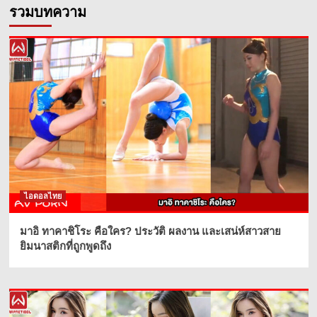
รวมบทความ
ไอดอลไทย
มาอิ ทาคาชิโระ คือใคร? ประวัติ ผลงาน และเสน่ห์สาวสาย
ยิมนาสติกที่ถูกพูดถึง