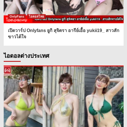
OnlyFans
ไอดอลไทย
เปิดวาร์ป Onlyfans ยูกิ สุจิตรา อารีย์เอื้อ yukii19_ สาวสัก
ขาวได้ใจ
ไอดอลต่างประเทศ