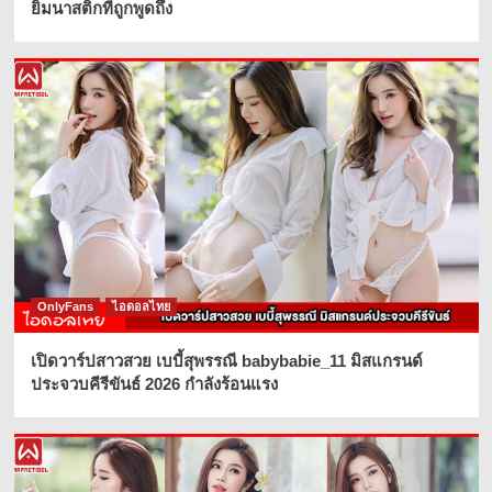
ยิมนาสติกที่ถูกพูดถึง
เปิดวาร์ปสาวสวย เบบี้สุพรรณี
babybabie_11 มิสแกรนด์
ประจวบคีรีขันธ์ 2026 กำลังร้อนแรง
2
สาวก็มาดิคร้าบ
ไอดอลไทย
เปิดวาร์ปสาวสวย น้องแอลตูน อภัสนันท์ ก็
มาดิคร้าบ สาวไทอินคนงาม
3
ไอดอลไทย
เปิดวาร์ปสาว สงครามส่งด่วน น้องวิศวะ
คอม นัจโน๊ะ นัจฐณิชา โรจนะจารุนันท์
4
OnlyFans
ไอดอลไทย
เปิดวาร์ปสาวสวย เบบี้สุพรรณี babybabie_11 มิสแกรนด์
ไอดอลไทย
ประจวบคีรีขันธ์ 2026 กำลังร้อนแรง
อั้ม ศรินยา เข็มทอง โหนกระแสคนดัง
ฉายา สวยแพงสมชื่อนางเอกMV
5