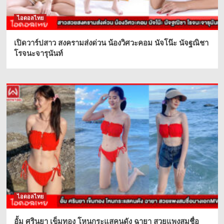
ไอดอลไทย
เปิดวาร์ปสาว สงครามส่งด่วน น้องวิศวะคอม นัจโน๊ะ นัจฐณิชา
โรจนะจารุนันท์
ไอดอลไทย
อั้ม ศรินยา เข็มทอง โหนกระแสคนดัง ฉายา สวยแพงสมชื่อ