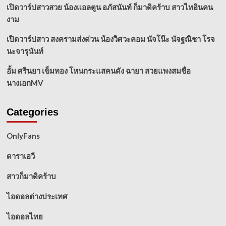
เปิดวาร์ปสาวสวย น้องแอลตูน อภัสนันท์ ก็มาดิคร้าบ สาวไทอินคน
งาม
เปิดวาร์ปสาว สงครามส่งด่วน น้องวิศวะคอม นัจโน๊ะ นัจฐณิชา โรจ
นะจารุนันท์
อั้ม ศรินยา เข็มทอง โหนกระแสคนดัง ฉายา สวยแพงสมชื่อ
นางเอกMV
Categories
OnlyFans
ดาราเอวี
สาวก็มาดิคร้าบ
ไอดอลต่างประเทศ
ไอดอลไทย