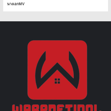
นางเอกMV