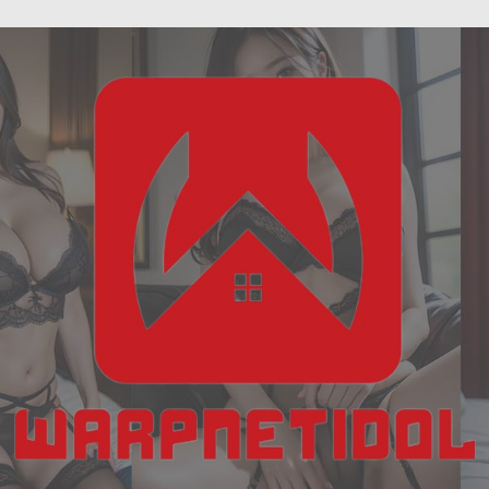
ฝัน
Skip
เห็น
to
งู
content