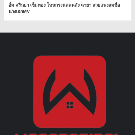
อั้ม ศรินยา เข็มทอง โหนกระแสคนดัง ฉายา สวยแพงสมชื่อ
นางเอกMV