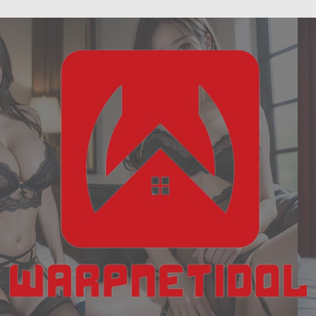
ฝัน
Skip
เห็น
to
งู
content