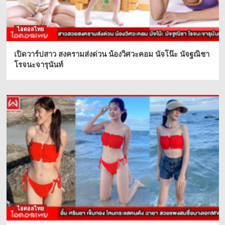
ไอดอลไทย
เปิดวาร์ปสาว สงครามส่งด่วน น้องวิศวะคอม นัจโน๊ะ นัจฐณิชา
โรจนะจารุนันท์
ไอดอลไทย