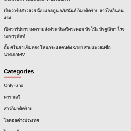
เปิดวาร์ปสาวสวย น้องแอลตูน อภัสนันท์ ก็มาดิคร้าบ สาวไทอินคน
งาม
เปิดวาร์ปสาว สงครามส่งด่วน น้องวิศวะคอม นัจโน๊ะ นัจฐณิชา โรจ
นะจารุนันท์
อั้ม ศรินยา เข็มทอง โหนกระแสคนดัง ฉายา สวยแพงสมชื่อ
นางเอกMV
Categories
OnlyFans
ดาราเอวี
สาวก็มาดิคร้าบ
ไอดอลต่างประเทศ