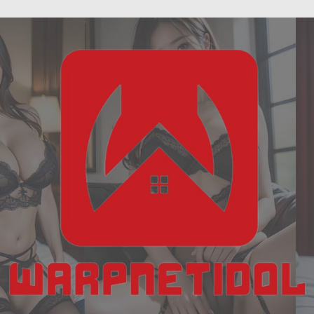
ฝัน
Skip
เห็น
to
งู
content