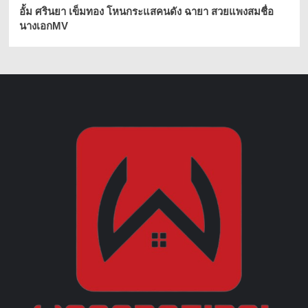
อั้ม ศรินยา เข็มทอง โหนกระแสคนดัง ฉายา สวยแพงสมชื่อ
นางเอกMV