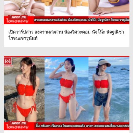
ไอดอลไทย
เปิดวาร์ปสาว สงครามส่งด่วน น้องวิศวะคอม นัจโน๊ะ นัจฐณิชา
โรจนะจารุนันท์
ไอดอลไทย