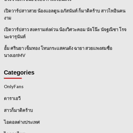
เปิดวาร์ปสาวสวย น้องแอลตูน อภัสนันท์ ก็มาดิคร้าบ สาวไทอินคน
งาม
เปิดวาร์ปสาว สงครามส่งด่วน น้องวิศวะคอม นัจโน๊ะ นัจฐณิชา โรจ
นะจารุนันท์
อั้ม ศรินยา เข็มทอง โหนกระแสคนดัง ฉายา สวยแพงสมชื่อ
นางเอกMV
Categories
OnlyFans
ดาราเอวี
สาวก็มาดิคร้าบ
ไอดอลต่างประเทศ