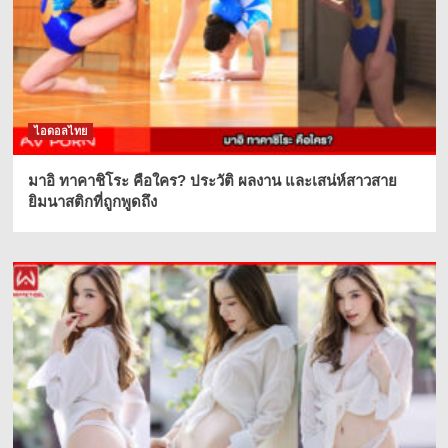
ไอดอลไทย
มาอิ ทาคาชิโระ คือใคร? ประวัติ ผลงาน และเสน่ห์สาวสาย
ยิมนาสติกที่ถูกพูดถึง