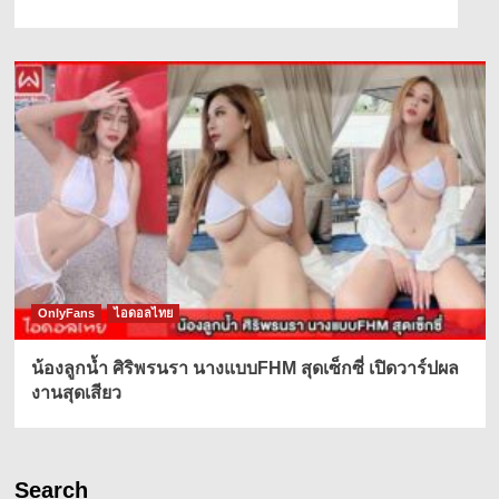
OnlyFans
ไอดอลไทย
น้องลูกน้ำ ศิริพรนรา นางแบบFHM สุดเซ็กซี่ เปิดวาร์ปผล
งานสุดเสียว
Search