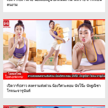
คนงาม
ไอดอลไทย
เปิดวาร์ปสาว สงครามส่งด่วน น้องวิศวะคอม นัจโน๊ะ นัจฐณิชา
โรจนะจารุนันท์