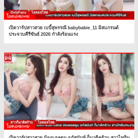
OnlyFans
ไอดอลไทย
เปิดวาร์ปสาวสวย เบบี้สุพรรณี babybabie_11 มิสแกรนด์
ประจวบคีรีขันธ์ 2026 กำลังร้อนแรง
สาวก็มาดิคร้าบ
ไอดอลไทย
เปิดวาร์ปสาวสวย น้องแอลตูน อภัสนันท์ ก็มาดิคร้าบ สาวไทอิน