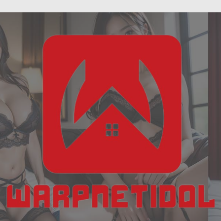
ฝัน
Skip
เห็น
to
งู
content