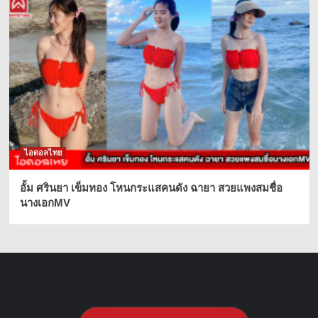
ไอดอลไทย
อั้ม ศรินยา เข็มทอง โหนกระแสคนดัง ฉายา สวยแพงสมชื่อ
นางเอกMV