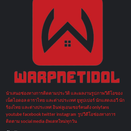
นำเสนอช่องทางการติดตามประวัติ และผลงานรูปภาพวีดีโอของ
เน็ตไอดอล ดาราไทย และต่างประเทศ ยูทูปเปอร์ นักแสดงเอวี นัก
ร้องไทย และต่างประเทศ อินฟลูเอนเซอร์คนดัง onlyfans
youtube facebook twitter instagram รูปวีดีโอช่องทางการ
ติดตาม social media อัพเดทใหม่ทุกวัน