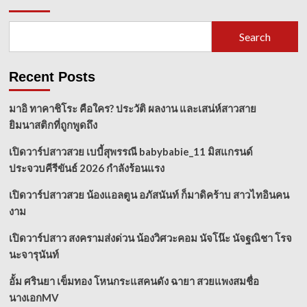
Search
Recent Posts
มาอิ ทาคาชิโระ คือใคร? ประวัติ ผลงาน และเสน่ห์สาวสาย
ยิมนาสติกที่ถูกพูดถึง
เปิดวาร์ปสาวสวย เบบี้สุพรรณี babybabie_11 มิสแกรนด์
ประจวบคีรีขันธ์ 2026 กำลังร้อนแรง
เปิดวาร์ปสาวสวย น้องแอลตูน อภัสนันท์ ก็มาดิคร้าบ สาวไทอินคน
งาม
เปิดวาร์ปสาว สงครามส่งด่วน น้องวิศวะคอม นัจโน๊ะ นัจฐณิชา โรจ
นะจารุนันท์
อั้ม ศรินยา เข็มทอง โหนกระแสคนดัง ฉายา สวยแพงสมชื่อ
นางเอกMV