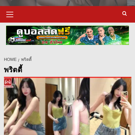
Primary
Menu
HOME
พริตตี้
พริตตี้
d