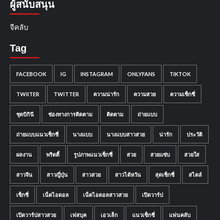
ผู้สนับสนุน
จีคลับ
Tag
FACEBOOK
IG
INSTAGRAM
ONLYFANS
TIKTOK
TWIITER
TWITTER
ความน่ารัก
ความสวย
ความเซ็กซี่
ชุดบิกินี
ช่องทางการติดตาม
ติดตาม
ถ่ายแบบ
ถ่ายแบบแนวเซ็กซี่
นางแบบ
นางแบบสาวสวย
น่ารัก
ประวัติ
ผลงาน
พริตตี้
รูปภาพแนวเซ็กซี่
สวย
สวยแซ่บ
สวยใส
สาวจีน
สาวญี่ปุ่น
สาวสวย
สาวไต้หวัน
สุดเซ็กซี่
สไตล์
เซ็กซี่
เน็ตไอดอล
เน็ตไอดอลสาวสวย
เปิดวาร์ป
เปิดวาร์ปสาวสวย
เฟสบุค
เอวเล็ก
แนวเซ็กซี่
แฟนคลับ