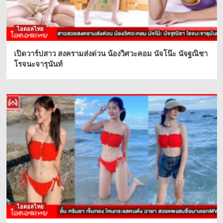
ไอดอลไทย
เปิดวาร์ปสาว สงครามส่งด่วน น้องวิศวะคอม นัจโน๊ะ นัจฐณิชา
โรจนะจารุนันท์
ไอดอลไทย