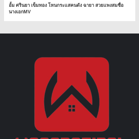
อั้ม ศรินยา เข็มทอง โหนกระแสคนดัง ฉายา สวยแพงสมชื่อ
นางเอกMV