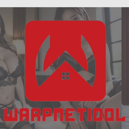
ฝัน
Skip
เห็น
to
งู
content