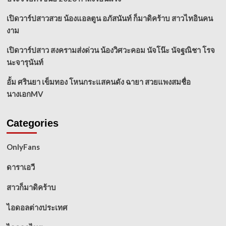
เปิดวาร์ปสาวสวย น้องแอลตูน อภัสนันท์ ก็มาดิคร้าบ สาวไทอินคน
งาม
เปิดวาร์ปสาว สงครามส่งด่วน น้องวิศวะคอม นัจโน๊ะ นัจฐณิชา โรจ
นะจารุนันท์
อั้ม ศรินยา เข็มทอง โหนกระแสคนดัง ฉายา สวยแพงสมชื่อ
นางเอกMV
Categories
OnlyFans
ดาราเอวี
สาวก็มาดิคร้าบ
ไอดอลต่างประเทศ