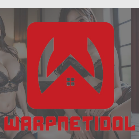
ฝัน
Skip
เห็น
to
งู
content