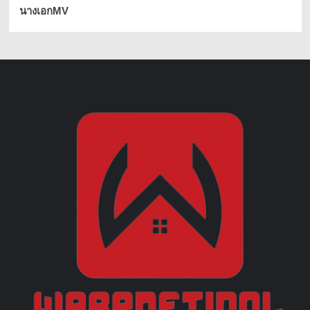
นางเอกMV