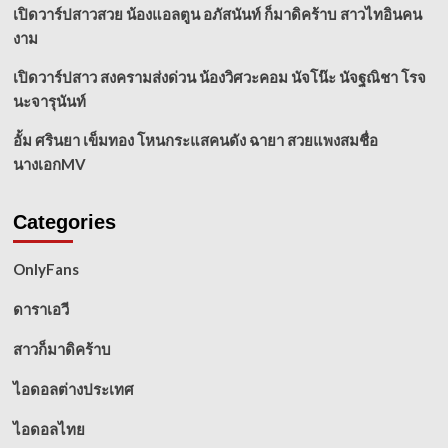
เปิดวาร์ปสาวสวย น้องแอลตูน อภัสนันท์ ก็มาดิคร้าบ สาวไทอินคน
งาม
เปิดวาร์ปสาว สงครามส่งด่วน น้องวิศวะคอม นัจโน๊ะ นัจฐณิชา โรจ
นะจารุนันท์
อั้ม ศรินยา เข็มทอง โหนกระแสคนดัง ฉายา สวยแพงสมชื่อ
นางเอกMV
Categories
OnlyFans
ดาราเอวี
สาวก็มาดิคร้าบ
ไอดอลต่างประเทศ
ไอดอลไทย