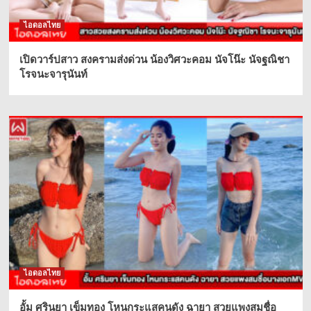
ไอดอลไทย
เปิดวาร์ปสาว สงครามส่งด่วน น้องวิศวะคอม นัจโน๊ะ นัจฐณิชา
โรจนะจารุนันท์
ไอดอลไทย
อั้ม ศรินยา เข็มทอง โหนกระแสคนดัง ฉายา สวยแพงสมชื่อ