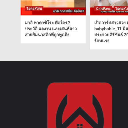
ไอดอลไทย
OnlyFans
ไอดอลไ
มาอิ ทาคาชิโระ คือใคร?
เปิดวาร์ปสาวสวย เ
ประวัติ ผลงาน และเสน่ห์สาว
babybabie_11 มิ
สายยิมนาสติกที่ถูกพูดถึง
ประจวบคีรีขันธ์ 2
ร้อนแรง