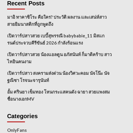
Recent Posts
มาอิ ทาคาชิโระ คือใคร? ประวัติ ผลงาน และเสน่ห์สาว
สายยิมนาสติกที่ถูกพูดถึง
เปิดวาร์ปสาวสวย เบบี้สุพรรณี babybabie_11 มิสแก
รนด์ประจวบคีรีขันธ์ 2026 กำลังร้อนแรง
เปิดวาร์ปสาวสวย น้องแอลตูน อภัสนันท์ ก็มาดิคร้าบ สาว
ไทอินคนงาม
เปิดวาร์ปสาว สงครามส่งด่วน น้องวิศวะคอม นัจโน๊ะ นัจ
ฐณิชา โรจนะจารุนันท์
อั้ม ศรินยา เข็มทอง โหนกระแสคนดัง ฉายา สวยแพงสม
ชื่อนางเอกMV
Categories
OnlyFans