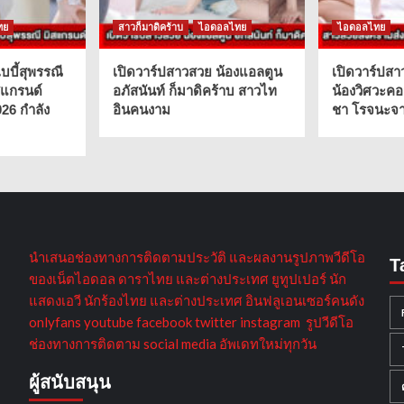
ทย
สาวก็มาดิคร้าบ
ไอดอลไทย
ไอดอลไทย
บบี้สุพรรณี
เปิดวาร์ปสาวสวย น้องแอลตูน
เปิดวาร์ปสา
สแกรนด์
อภัสนันท์ ก็มาดิคร้าบ สาวไท
น้องวิศวะคอ
026 กำลัง
อินคนงาม
ชา โรจนะจาร
นำเสนอช่องทางการติดตามประวัติ และผลงานรูปภาพวีดีโอ
T
ของเน็ตไอดอล ดาราไทย และต่างประเทศ ยูทูปเปอร์ นัก
แสดงเอวี นักร้องไทย และต่างประเทศ อินฟลูเอนเซอร์คนดัง
onlyfans youtube facebook twitter instagram รูปวีดีโอ
ช่องทางการติดตาม social media อัพเดทใหม่ทุกวัน
ผู้สนับสนุน