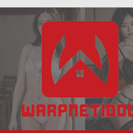
ฝัน
Skip
เห็น
to
งู
content