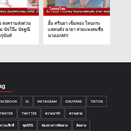
ไอดอลไทย
ว สงครามส่งด่วน
อั้ม ศรินยา เข็มทอง โหนกระ
ม นัจโน๊ะ นัจฐณิ
แสคนดัง ฉายา สวยแพงสมชื่อ
ุนันท์
นางเอกMV
ag
FACEBOOK
IG
INSTAGRAM
ONLYFANS
TIKTOK
TWIITER
TWITTER
ความน่ารัก
ความสวย
ความเซ็กซี่
ชุดบิกินี
ช่องทางการติดตาม
ติดตาม