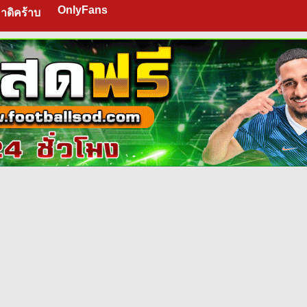
OnlyFans
าดิคร้าบ