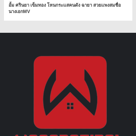
อั้ม ศรินยา เข็มทอง โหนกระแสคนดัง ฉายา สวยแพงสมชื่อ
นางเอกMV