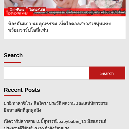
OnlyFans
ไอดอลไทย
น้องมันแกว นมคุณธรรม เน็ตไอดอลสาวสวยหุ่นแซ่บ
พร้อมวาร์ปโอลี่แฟน
Search
Search
Recent Posts
มาอิ ทาคาชิโระ คือใคร? ประวัติ ผลงาน และเสน่ห์สาวสาย
ยิมนาสติกที่ถูกพูดถึง
เปิดวาร์ปสาวสวย เบบี้สุพรรณี babybabie_11 มิสแกรนด์
ประจวบคีรีขันธ์ 2026 กำลังร้อนแรง