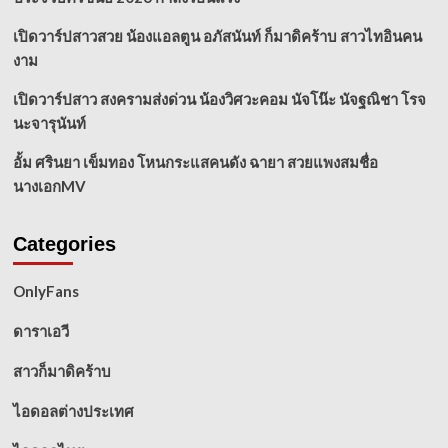
เปิดวาร์ปสาวสวย น้องแอลตูน อภัสนันท์ ก็มาดิคร้าบ สาวไทอินคน
งาม
เปิดวาร์ปสาว สงครามส่งด่วน น้องวิศวะคอม นัจโน๊ะ นัจฐณิชา โรจ
นะจารุนันท์
อั้ม ศรินยา เข็มทอง โหนกระแสคนดัง ฉายา สวยแพงสมชื่อ
นางเอกMV
Categories
OnlyFans
ดาราเอวี
สาวก็มาดิคร้าบ
ไอดอลต่างประเทศ