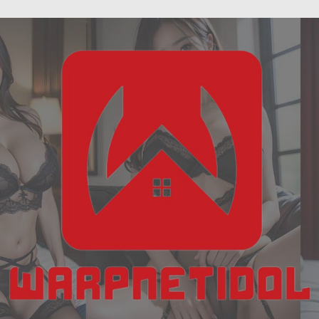
ฝัน
Skip
เห็น
to
งู
content