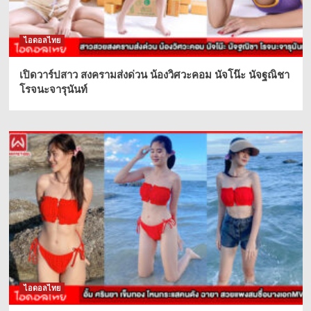
ไอดอลไทย
เปิดวาร์ปสาว สงครามส่งด่วน น้องวิศวะคอม นัจโน๊ะ นัจฐณิชา
โรจนะจารุนันท์
ไอดอลไทย