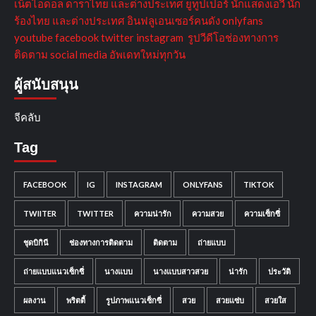
เน็ตไอดอล ดาราไทย และต่างประเทศ ยูทูปเปอร์ นักแสดงเอวี นัก
ร้องไทย และต่างประเทศ อินฟลูเอนเซอร์คนดัง onlyfans
youtube facebook twitter instagram รูปวีดีโอช่องทางการ
ติดตาม social media อัพเดทใหม่ทุกวัน
ผู้สนับสนุน
จีคลับ
Tag
FACEBOOK
IG
INSTAGRAM
ONLYFANS
TIKTOK
TWIITER
TWITTER
ความน่ารัก
ความสวย
ความเซ็กซี่
ชุดบิกินี
ช่องทางการติดตาม
ติดตาม
ถ่ายแบบ
ถ่ายแบบแนวเซ็กซี่
นางแบบ
นางแบบสาวสวย
น่ารัก
ประวัติ
ผลงาน
พริตตี้
รูปภาพแนวเซ็กซี่
สวย
สวยแซ่บ
สวยใส