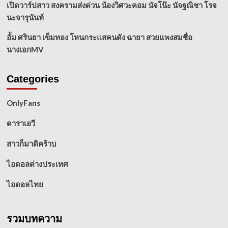
เปิดวาร์ปสาว สงครามส่งด่วน น้องวิศวะคอม นัจโน๊ะ นัจฐณิชา โรจ
นะจารุนันท์
อั้ม ศรินยา เข็มทอง โหนกระแสคนดัง ฉายา สวยแพงสมชื่อ
นางเอกMV
Categories
OnlyFans
ดาราเอวี
สาวก็มาดิคร้าบ
ไอดอลต่างประเทศ
ไอดอลไทย
รวมบทความ