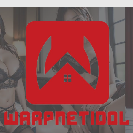
ฝัน
Skip
เห็น
to
งู
content