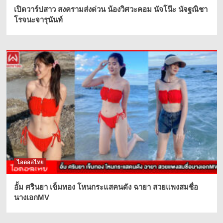
เปิดวาร์ปสาว สงครามส่งด่วน น้องวิศวะคอม นัจโน๊ะ นัจฐณิชา
โรจนะจารุนันท์
ไอดอลไทย
อั้ม ศรินยา เข็มทอง โหนกระแสคนดัง ฉายา สวยแพงสมชื่อ
นางเอกMV