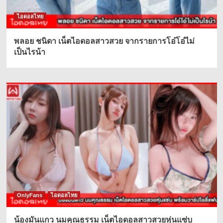
ไอดอลไทย
พลอย ชนิดา เน็ตไอดอลสาวสวย จากรายการโอ๋โอ๋ไม่
เป็นไรน้า
OnlyFans
ไอดอลไทย
น้องมันแกว นมคุณธรรม เน็ตไอดอลสาวสวยหุ่นแซ่บ