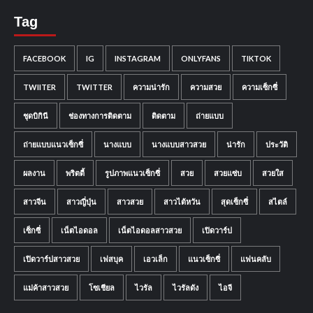
Tag
FACEBOOK
IG
INSTAGRAM
ONLYFANS
TIKTOK
TWIITER
TWITTER
ความน่ารัก
ความสวย
ความเซ็กซี่
ชุดบิกินี
ช่องทางการติดตาม
ติดตาม
ถ่ายแบบ
ถ่ายแบบแนวเซ็กซี่
นางแบบ
นางแบบสาวสวย
น่ารัก
ประวัติ
ผลงาน
พริตตี้
รูปภาพแนวเซ็กซี่
สวย
สวยแซ่บ
สวยใส
สาวจีน
สาวญี่ปุ่น
สาวสวย
สาวไต้หวัน
สุดเซ็กซี่
สไตล์
เซ็กซี่
เน็ตไอดอล
เน็ตไอดอลสาวสวย
เปิดวาร์ป
เปิดวาร์ปสาวสวย
เฟสบุค
เอวเล็ก
แนวเซ็กซี่
แฟนคลับ
แม่ค้าสาวสวย
โซเชียล
ไวรัล
ไวรัลดัง
ไอจี