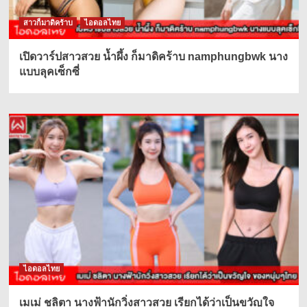
สาวก็มาดิคร้าบ
ไอดอลไทย
เปิดวาร์ปสาวสวย น้ำผึ้ง ก็มาดิคร้าบ namphungbwk นาง
แบบลุคเซ็กซี่
ไอดอลไทย
เมเม่ ชลิตา นางฟ้านักวิ่งสาวสวย เรียกได้ว่าเป็นขวัญใจ