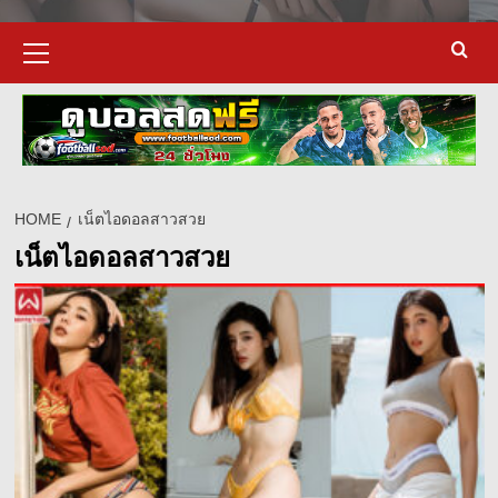
Primary
Menu
HOME
เน็ตไอดอลสาวสวย
เน็ตไอดอลสาวสวย
d