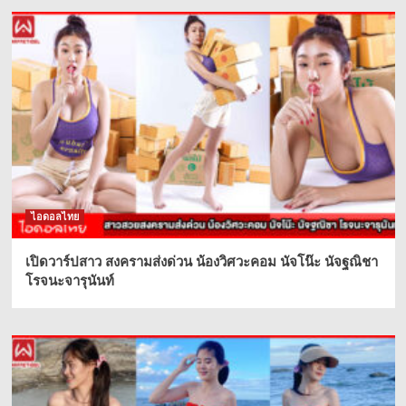
ไอดอลไทย
เปิดวาร์ปสาว สงครามส่งด่วน น้องวิศวะคอม นัจโน๊ะ นัจฐณิชา
โรจนะจารุนันท์