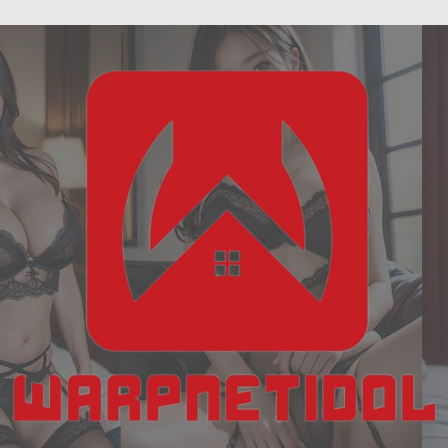
ฝัน
Skip
เห็น
to
งู
content