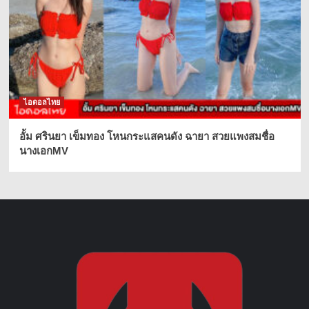
ไอดอลไทย
อั้ม ศรินยา เข็มทอง โหนกระแสคนดัง ฉายา สวยแพงสมชื่อ
นางเอกMV