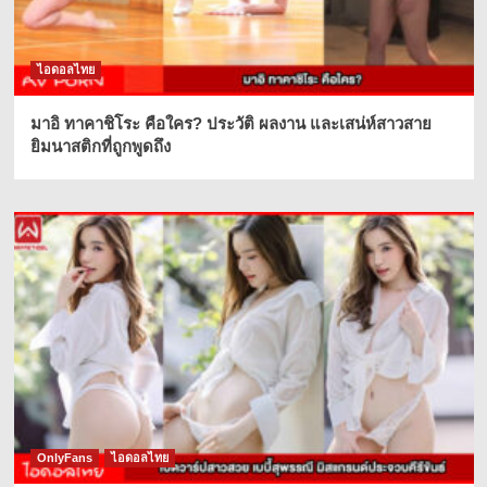
ไอดอลไทย
มาอิ ทาคาชิโระ คือใคร? ประวัติ ผลงาน และเสน่ห์สาวสาย
ยิมนาสติกที่ถูกพูดถึง
OnlyFans
ไอดอลไทย