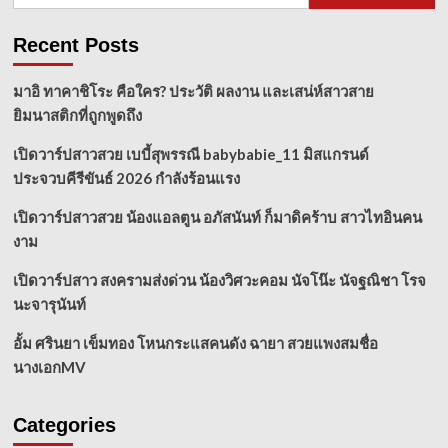
Recent Posts
มาอิ ทาคาชิโระ คือใคร? ประวัติ ผลงาน และเสน่ห์สาวสาย
ยิมนาสติกที่ถูกพูดถึง
เปิดวาร์ปสาวสวย เบบี้สุพรรณี babybabie_11 มิสแกรนด์
ประจวบคีรีขันธ์ 2026 กำลังร้อนแรง
เปิดวาร์ปสาวสวย น้องแอลตูน อภัสนันท์ ก็มาดิคร้าบ สาวไทอินคน
งาม
เปิดวาร์ปสาว สงครามส่งด่วน น้องวิศวะคอม นัจโน๊ะ นัจฐณิชา โรจ
นะจารุนันท์
อั้ม ศรินยา เข็มทอง โหนกระแสคนดัง ฉายา สวยแพงสมชื่อ
นางเอกMV
Categories