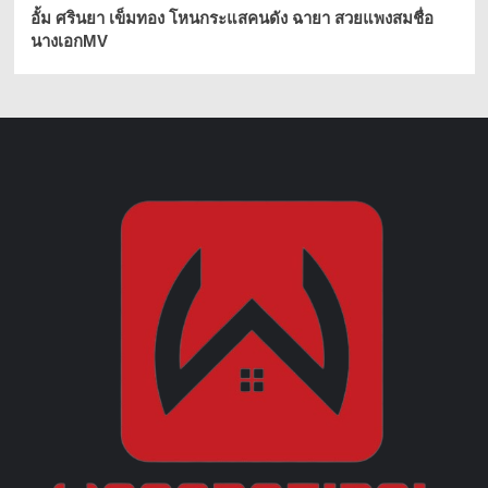
อั้ม ศรินยา เข็มทอง โหนกระแสคนดัง ฉายา สวยแพงสมชื่อ
นางเอกMV