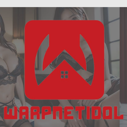
ฝัน
Skip
เห็น
to
งู
content