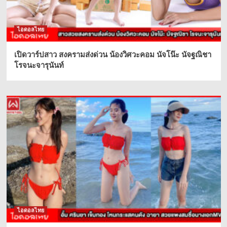
ไอดอลไทย
เปิดวาร์ปสาว สงครามส่งด่วน น้องวิศวะคอม นัจโน๊ะ นัจฐณิชา
โรจนะจารุนันท์
ไอดอลไทย