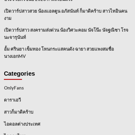
เปิดวาร์ปสาวสวย น้องแอลตูน อภัสนันท์ ก็มาดิคร้าบ สาวไทอินคน
งาม
เปิดวาร์ปสาว สงครามส่งด่วน น้องวิศวะคอม นัจโน๊ะ นัจฐณิชา โรจ
นะจารุนันท์
อั้ม ศรินยา เข็มทอง โหนกระแสคนดัง ฉายา สวยแพงสมชื่อ
นางเอกMV
Categories
OnlyFans
ดาราเอวี
สาวก็มาดิคร้าบ
ไอดอลต่างประเทศ