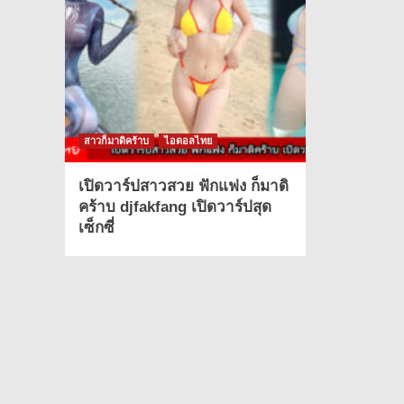
สาวก็มาดิคร้าบ
ไอดอลไทย
เปิดวาร์ปสาวสวย ฟักแฟง ก็มาดิ
คร้าบ djfakfang เปิดวาร์ปสุด
เซ็กซี่