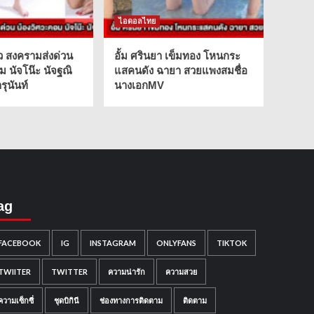
ไอดอลไทย
ว สงครามส่งด่วน
อั้ม ศรินยา เข็มทอง โหนกระ
ม นัจโน๊ะ นัจฐณิ
แสคนดัง ฉายา สวยแพงสมชื่อ
ุนันท์
นางเอกMV
ag
FACEBOOK
IG
INSTAGRAM
ONLYFANS
TIKTOK
TWIITER
TWITTER
ความน่ารัก
ความสวย
ความเซ็กซี่
ชุดบิกินี
ช่องทางการติดตาม
ติดตาม