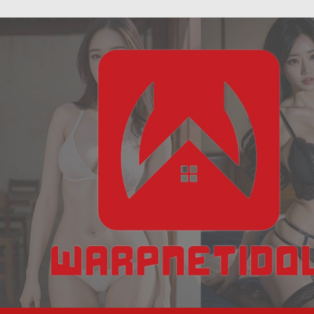
ฝัน
Skip
เห็น
to
งู
content