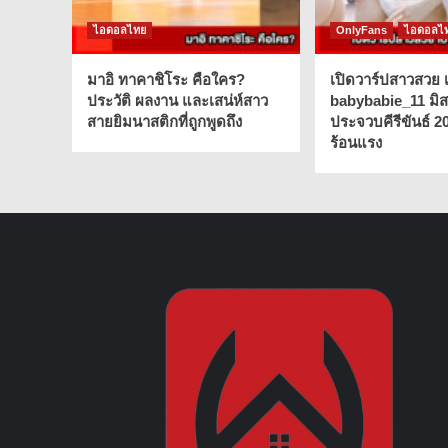
ไอดอลไทย
OnlyFans
ไอดอลไ
มาอิ ทาคาชิโระ คือใคร?
เปิดวาร์ปสาวสวย เ
ประวัติ ผลงาน และเสน่ห์สาว
babybabie_11 มิ
สายยิมนาสติกที่ถูกพูดถึง
ประจวบคีรีขันธ์ 2
ร้อนแรง