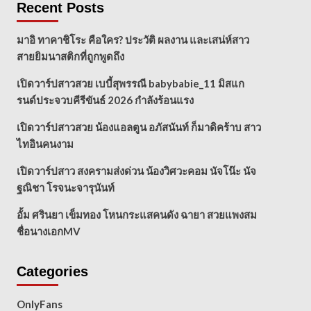
Recent Posts
มาอิ ทาคาชิโระ คือใคร? ประวัติ ผลงาน และเสน่ห์สาว
สายยิมนาสติกที่ถูกพูดถึง
เปิดวาร์ปสาวสวย เบบี้สุพรรณี babybabie_11 มิสแก
รนด์ประจวบคีรีขันธ์ 2026 กำลังร้อนแรง
เปิดวาร์ปสาวสวย น้องแอลตูน อภัสนันท์ ก็มาดิคร้าบ สาว
ไทอินคนงาม
เปิดวาร์ปสาว สงครามส่งด่วน น้องวิศวะคอม นัจโน๊ะ นัจ
ฐณิชา โรจนะจารุนันท์
อั้ม ศรินยา เข็มทอง โหนกระแสคนดัง ฉายา สวยแพงสม
ชื่อนางเอกMV
Categories
OnlyFans