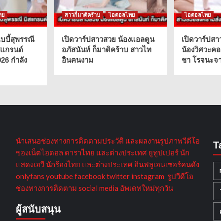
ทย
สาวก็มาดิคร้าบ
ไอดอลไทย
ไอดอลไทย
บบี้สุพรรณี
เปิดวาร์ปสาวสวย น้องแอลตูน
เปิดวาร์ปสา
สแกรนด์
อภัสนันท์ ก็มาดิคร้าบ สาวไท
น้องวิศวะคอ
026 กำลัง
อินคนงาม
ชา โรจนะจาร
นำเสนอช่องทางการติดตามประวัติ และผลงานรูปภาพวีดีโอ
T
ของเน็ตไอดอล ดาราไทย และต่างประเทศ ยูทูปเปอร์ นัก
แสดงเอวี นักร้องไทย และต่างประเทศ อินฟลูเอนเซอร์คนดัง
onlyfans youtube facebook twitter instagram รูปวีดีโอ
ช่องทางการติดตาม social media อัพเดทใหม่ทุกวัน
ผู้สนับสนุน