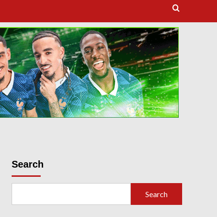
dooballstar com
Search
Search