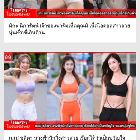
ไอดอลไทย
มิกะ นิภารัตน์ เจ้าของฟาร์มเห็ดคุณมิ เน็ตไอดอลสาวสวย
หุ่นเซ็กซี่เกินต้าน
ไอดอลไทย
เมเม่ ชลิตา นางฟ้านักวิ่งสาวสวย เรียกได้ว่าเป็นขวัญใจ