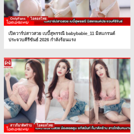
OnlyFans
ไอดอลไทย
เปิดวาร์ปสาวสวย เบบี้สุพรรณี babybabie_11 มิสแกรนด์
ประจวบคีรีขันธ์ 2026 กำลังร้อนแรง
สาวก็มาดิคร้าบ
ไอดอลไทย