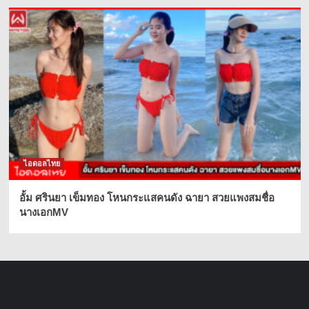
ไอดอลไทย
อั้ม ศรินยา เข็มทอง โหนกระแสคนดัง ฉายา สวยแพงสมชื่อ
นางเอกMV