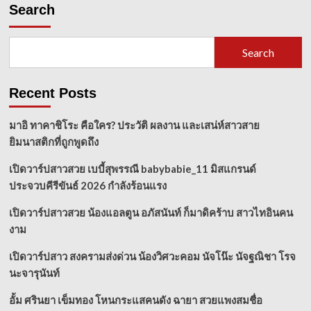
Search
Search
Recent Posts
มาอิ ทาคาชิโระ คือใคร? ประวัติ ผลงาน และเสน่ห์สาวสาย
ยิมนาสติกที่ถูกพูดถึง
เปิดวาร์ปสาวสวย เบบี้สุพรรณี babybabie_11 มิสแกรนด์
ประจวบคีรีขันธ์ 2026 กำลังร้อนแรง
เปิดวาร์ปสาวสวย น้องแอลตูน อภัสนันท์ ก็มาดิคร้าบ สาวไทอินคน
งาม
เปิดวาร์ปสาว สงครามส่งด่วน น้องวิศวะคอม นัจโน๊ะ นัจฐณิชา โรจ
นะจารุนันท์
อั้ม ศรินยา เข็มทอง โหนกระแสคนดัง ฉายา สวยแพงสมชื่อ