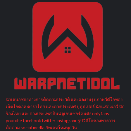
นำเสนอช่องทางการติดตามประวัติ และผลงานรูปภาพวีดีโอของ
เน็ตไอดอล ดาราไทย และต่างประเทศ ยูทูปเปอร์ นักแสดงเอวี นัก
ร้องไทย และต่างประเทศ อินฟลูเอนเซอร์คนดัง onlyfans
youtube facebook twitter instagram รูปวีดีโอช่องทางการ
ติดตาม social media อัพเดทใหม่ทุกวัน