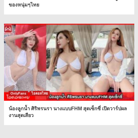
ของหนุ่มๆไทย
OnlyFans
ไอดอลไทย
น้องลูกน้ำ ศิริพรนรา นางแบบFHM สุดเซ็กซี่ เปิดวาร์ปผล
งานสุดเสียว