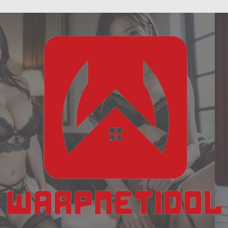
ฝัน
Skip
เห็น
to
งู
content