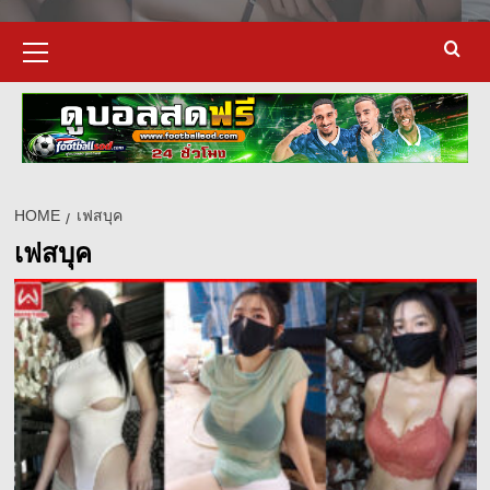
Primary
Menu
HOME
เฟสบุค
เฟสบุค
d