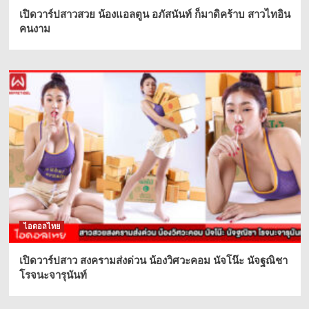
เปิดวาร์ปสาวสวย น้องแอลตูน อภัสนันท์ ก็มาดิคร้าบ สาวไทอิน
คนงาม
ไอดอลไทย
เปิดวาร์ปสาว สงครามส่งด่วน น้องวิศวะคอม นัจโน๊ะ นัจฐณิชา
โรจนะจารุนันท์