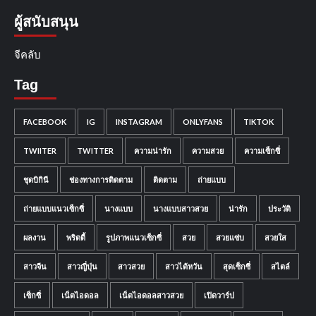
ผู้สนับสนุน
จีคลับ
Tag
FACEBOOK
IG
INSTAGRAM
ONLYFANS
TIKTOK
TWIITER
TWITTER
ความน่ารัก
ความสวย
ความเซ็กซี่
ชุดบิกินี
ช่องทางการติดตาม
ติดตาม
ถ่ายแบบ
ถ่ายแบบแนวเซ็กซี่
นางแบบ
นางแบบสาวสวย
น่ารัก
ประวัติ
ผลงาน
พริตตี้
รูปภาพแนวเซ็กซี่
สวย
สวยแซ่บ
สวยใส
สาวจีน
สาวญี่ปุ่น
สาวสวย
สาวไต้หวัน
สุดเซ็กซี่
สไตล์
เซ็กซี่
เน็ตไอดอล
เน็ตไอดอลสาวสวย
เปิดวาร์ป