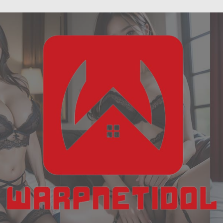
ฝัน
Skip
เห็น
to
งู
content