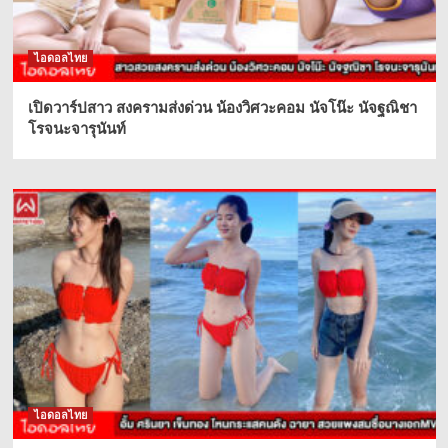
ไอดอลไทย
เปิดวาร์ปสาว สงครามส่งด่วน น้องวิศวะคอม นัจโน๊ะ นัจฐณิชา
โรจนะจารุนันท์
ไอดอลไทย