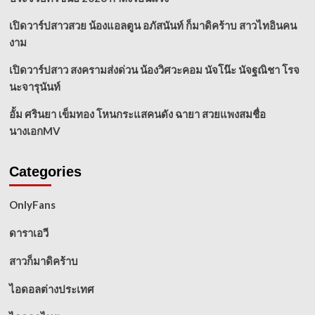
เปิดวาร์ปสาวสวย น้องแอลตูน อภัสนันท์ ก็มาดิคร้าบ สาวไทอินคน
งาม
เปิดวาร์ปสาว สงครามส่งด่วน น้องวิศวะคอม นัจโน๊ะ นัจฐณิชา โรจ
นะจารุนันท์
อั้ม ศรินยา เข็มทอง โหนกระแสคนดัง ฉายา สวยแพงสมชื่อ
นางเอกMV
Categories
OnlyFans
ดาราเอวี
สาวก็มาดิคร้าบ
ไอดอลต่างประเทศ