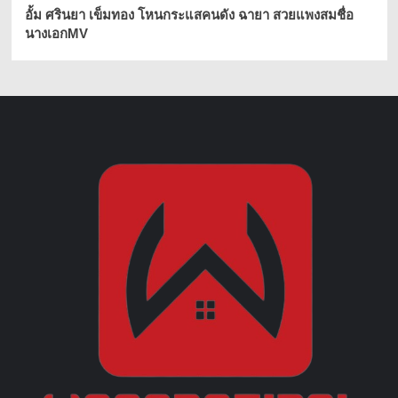
อั้ม ศรินยา เข็มทอง โหนกระแสคนดัง ฉายา สวยแพงสมชื่อ
นางเอกMV