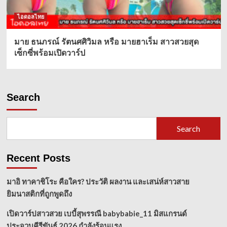
ไอดอลไทย
มาย ธนภรณ์ รัตนศศิวิมล หรือ มายฮาเร็ม สาวสวยสุด
เซ็กซี่พร้อมเปิดวาร์ป
Search
Search
Recent Posts
มาอิ ทาคาชิโระ คือใคร? ประวัติ ผลงาน และเสน่ห์สาวสาย
ยิมนาสติกที่ถูกพูดถึง
เปิดวาร์ปสาวสวย เบบี้สุพรรณี babybabie_11 มิสแกรนด์
ประจวบคีรีขันธ์ 2026 กำลังร้อนแรง