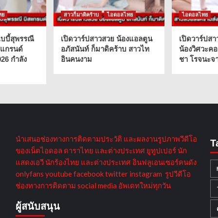
ทย
สาวก็มาดิคร้าบ
ไอดอลไทย
ไอดอลไทย
บบี้สุพรรณี
เปิดวาร์ปสาวสวย น้องแอลตูน
เปิดวาร์ปสา
สแกรนด์
อภัสนันท์ ก็มาดิคร้าบ สาวไท
น้องวิศวะคอ
026 กำลัง
อินคนงาม
ชา โรจนะจาร
นำเสนอช่องทางการติดตามประวัติ และผลงานรูปภาพวีดีโอ
T
ของเน็ตไอดอล ดาราไทย และต่างประเทศ ยูทูปเปอร์ นัก
แสดงเอวี นักร้องไทย และต่างประเทศ อินฟลูเอนเซอร์คนดัง
onlyfans youtube facebook twitter instagram รูปวีดีโอ
ช่องทางการติดตาม social media อัพเดทใหม่ทุกวัน
ผู้สนับสนุน