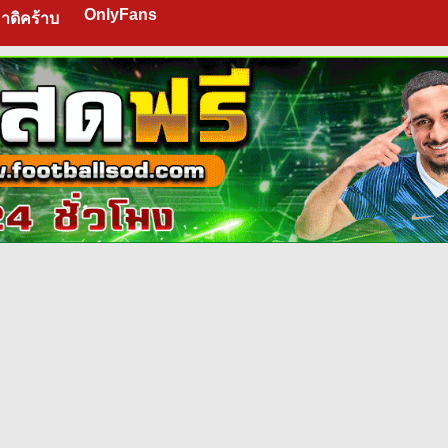
OnlyFans
าดิคร้าบ
m