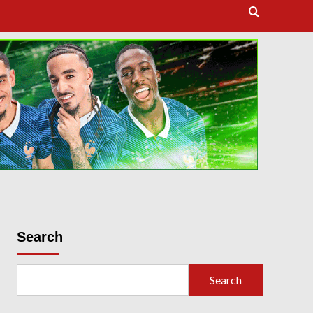
dooballstar com
Search
Search