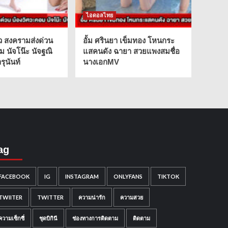
ไอดอลไทย
ว สงครามส่งด่วน
อั้ม ศรินยา เข็มทอง โหนกระ
ม นัจโน๊ะ นัจฐณิ
แสคนดัง ฉายา สวยแพงสมชื่อ
ุนันท์
นางเอกMV
ag
FACEBOOK
IG
INSTAGRAM
ONLYFANS
TIKTOK
TWIITER
TWITTER
ความน่ารัก
ความสวย
ความเซ็กซี่
ชุดบิกินี
ช่องทางการติดตาม
ติดตาม