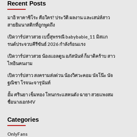
Recent Posts
มาอิ ทาคาชิโระ คือใคร? ประวัติ ผลงาน และเสน่ห์สาว
สายยิมนาสติกที่ถูกพูดถึง
เปิดวาร์ปสาวสวย เบบี้สุพรรณี babybabie_11 มิสแก
รนด์ประจวบคีรีขันธ์ 2026 กำลังร้อนแรง
เปิดวาร์ปสาวสวย น้องแอลตูน อภัสนันท์ ก็มาดิคร้าบ สาว
ไทอินคนงาม
เปิดวาร์ปสาว สงครามส่งด่วน น้องวิศวะคอม นัจโน๊ะ นัจ
ฐณิชา โรจนะจารุนันท์
อั้ม ศรินยา เข็มทอง โหนกระแสคนดัง ฉายา สวยแพงสม
ชื่อนางเอกMV
Categories
OnlyFans