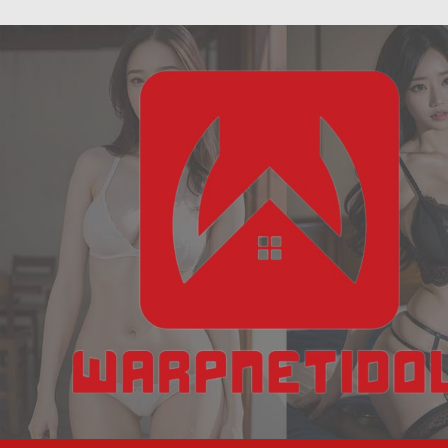
ฝัน
Skip
เห็น
to
งู
content