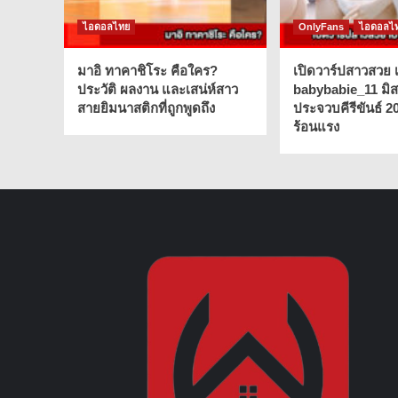
ไอดอลไทย
OnlyFans
ไอดอลไ
มาอิ ทาคาชิโระ คือใคร?
เปิดวาร์ปสาวสวย เ
ประวัติ ผลงาน และเสน่ห์สาว
babybabie_11 มิ
สายยิมนาสติกที่ถูกพูดถึง
ประจวบคีรีขันธ์ 2
ร้อนแรง