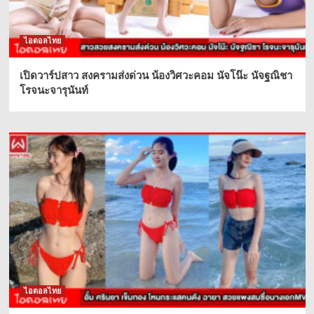
ไอดอลไทย
เปิดวาร์ปสาว สงครามส่งด่วน น้องวิศวะคอม นัจโน๊ะ นัจฐณิชา
โรจนะจารุนันท์
ไอดอลไทย