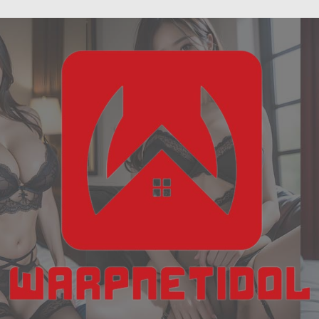
ฝัน
Skip
เห็น
to
งู
content