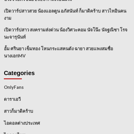
เปิดวาร์ปสาวสวย น้องแอลตูน อภัสนันท์ ก็มาดิคร้าบ สาวไทอินคน
งาม
เปิดวาร์ปสาว สงครามส่งด่วน น้องวิศวะคอม นัจโน๊ะ นัจฐณิชา โรจ
นะจารุนันท์
อั้ม ศรินยา เข็มทอง โหนกระแสคนดัง ฉายา สวยแพงสมชื่อ
นางเอกMV
Categories
OnlyFans
ดาราเอวี
สาวก็มาดิคร้าบ
ไอดอลต่างประเทศ