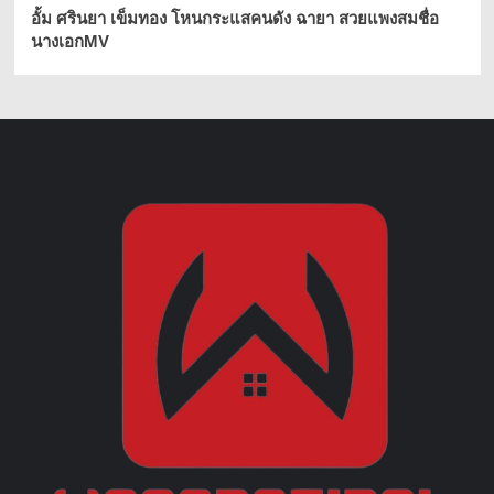
อั้ม ศรินยา เข็มทอง โหนกระแสคนดัง ฉายา สวยแพงสมชื่อ
นางเอกMV