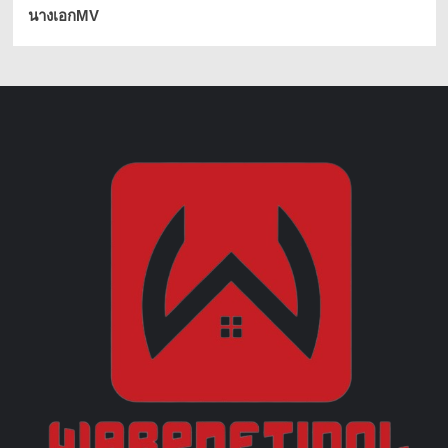
นางเอกMV