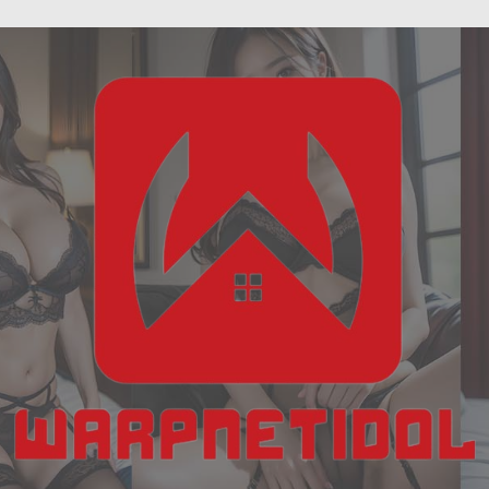
ฝัน
Skip
เห็น
to
งู
content