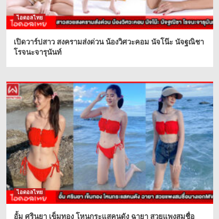
ไอดอลไทย
เปิดวาร์ปสาว สงครามส่งด่วน น้องวิศวะคอม นัจโน๊ะ นัจฐณิชา
โรจนะจารุนันท์
ไอดอลไทย
อั้ม ศรินยา เข็มทอง โหนกระแสคนดัง ฉายา สวยแพงสมชื่อ