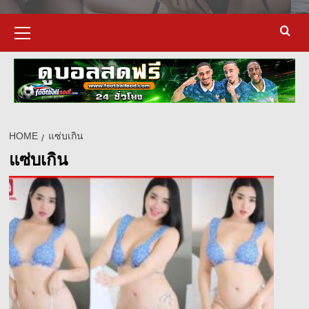
Primary
Menu
HOME
แซ่บเกิน
แซ่บเกิน
d