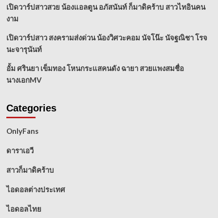
เปิดวาร์ปสาวสวย น้องแอลตูน อภัสนันท์ ก็มาดิคร้าบ สาวไทอินคน
งาม
เปิดวาร์ปสาว สงครามส่งด่วน น้องวิศวะคอม นัจโน๊ะ นัจฐณิชา โรจ
นะจารุนันท์
อั้ม ศรินยา เข็มทอง โหนกระแสคนดัง ฉายา สวยแพงสมชื่อ
นางเอกMV
Categories
OnlyFans
ดาราเอวี
สาวก็มาดิคร้าบ
ไอดอลต่างประเทศ
ไอดอลไทย