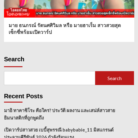
ไอดอลไทย
มาย ธนภรณ์ รัตนศศิวิมล หรือ มายฮาเร็ม สาวสวยสุด
เซ็กซี่พร้อมเปิดวาร์ป
Search
Search
Recent Posts
มาอิ ทาคาชิโระ คือใคร? ประวัติ ผลงาน และเสน่ห์สาวสาย
ยิมนาสติกที่ถูกพูดถึง
เปิดวาร์ปสาวสวย เบบี้สุพรรณี babybabie_11 มิสแกรนด์
ประจวบคีรีขันธ์ 2026 กำลังร้อนแรง