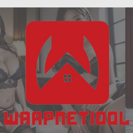
ฝัน
Skip
เห็น
to
งู
content