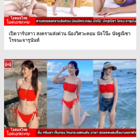
ไอดอลไทย
เปิดวาร์ปสาว สงครามส่งด่วน น้องวิศวะคอม นัจโน๊ะ นัจฐณิชา
โรจนะจารุนันท์
ไอดอลไทย