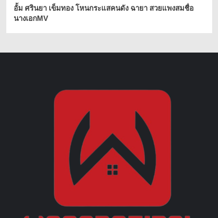
อั้ม ศรินยา เข็มทอง โหนกระแสคนดัง ฉายา สวยแพงสมชื่อ
นางเอกMV