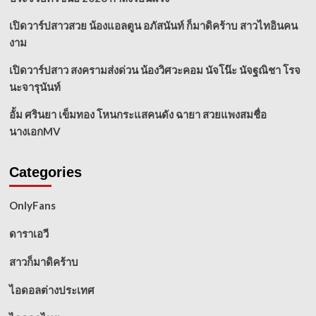
เปิดวาร์ปสาวสวย น้องแอลตูน อภัสนันท์ ก็มาดิคร้าบ สาวไทอินคน
งาม
เปิดวาร์ปสาว สงครามส่งด่วน น้องวิศวะคอม นัจโน๊ะ นัจฐณิชา โรจ
นะจารุนันท์
อั้ม ศรินยา เข็มทอง โหนกระแสคนดัง ฉายา สวยแพงสมชื่อ
นางเอกMV
Categories
OnlyFans
ดาราเอวี
สาวก็มาดิคร้าบ
ไอดอลต่างประเทศ