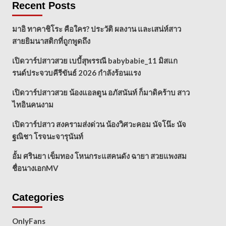
Recent Posts
มาอิ ทาคาชิโระ คือใคร? ประวัติ ผลงาน และเสน่ห์สาว
สายยิมนาสติกที่ถูกพูดถึง
เปิดวาร์ปสาวสวย เบบี้สุพรรณี babybabie_11 มิสแก
รนด์ประจวบคีรีขันธ์ 2026 กำลังร้อนแรง
เปิดวาร์ปสาวสวย น้องแอลตูน อภัสนันท์ ก็มาดิคร้าบ สาว
ไทอินคนงาม
เปิดวาร์ปสาว สงครามส่งด่วน น้องวิศวะคอม นัจโน๊ะ นัจ
ฐณิชา โรจนะจารุนันท์
อั้ม ศรินยา เข็มทอง โหนกระแสคนดัง ฉายา สวยแพงสม
ชื่อนางเอกMV
Categories
OnlyFans