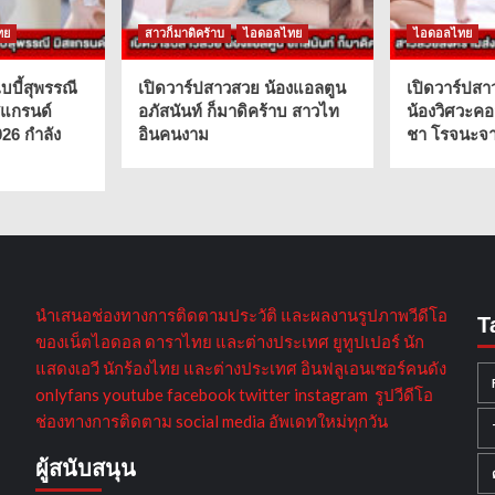
ทย
สาวก็มาดิคร้าบ
ไอดอลไทย
ไอดอลไทย
บบี้สุพรรณี
เปิดวาร์ปสาวสวย น้องแอลตูน
เปิดวาร์ปสา
สแกรนด์
อภัสนันท์ ก็มาดิคร้าบ สาวไท
น้องวิศวะคอ
026 กำลัง
อินคนงาม
ชา โรจนะจาร
นำเสนอช่องทางการติดตามประวัติ และผลงานรูปภาพวีดีโอ
T
ของเน็ตไอดอล ดาราไทย และต่างประเทศ ยูทูปเปอร์ นัก
แสดงเอวี นักร้องไทย และต่างประเทศ อินฟลูเอนเซอร์คนดัง
onlyfans youtube facebook twitter instagram รูปวีดีโอ
ช่องทางการติดตาม social media อัพเดทใหม่ทุกวัน
ผู้สนับสนุน