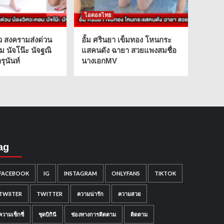
ไอดอลไทย
ว สงครามส่งด่วน
อั้ม ศรินยา เข็มทอง โหนกระ
ม นัจโน๊ะ นัจฐณิ
แสคนดัง ฉายา สวยแพงสมชื่อ
ุนันท์
นางเอกMV
ag
FACEBOOK
IG
INSTAGRAM
ONLYFANS
TIKTOK
TWIITER
TWITTER
ความน่ารัก
ความสวย
ความเซ็กซี่
ชุดบิกินี
ช่องทางการติดตาม
ติดตาม