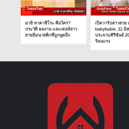
ไอดอลไทย
OnlyFans
ไอดอลไ
มาอิ ทาคาชิโระ คือใคร?
เปิดวาร์ปสาวสวย เ
ประวัติ ผลงาน และเสน่ห์สาว
babybabie_11 มิ
สายยิมนาสติกที่ถูกพูดถึง
ประจวบคีรีขันธ์ 2
ร้อนแรง