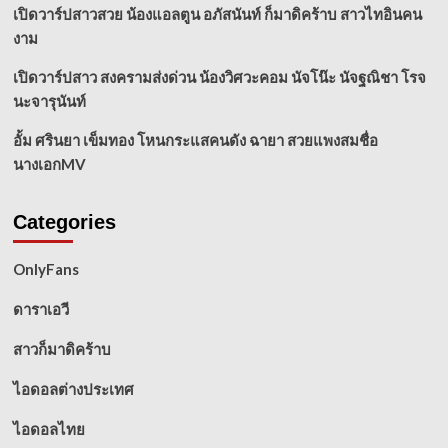
เปิดวาร์ปสาวสวย น้องแอลตูน อภัสนันท์ ก็มาดิคร้าบ สาวไทอินคน
งาม
เปิดวาร์ปสาว สงครามส่งด่วน น้องวิศวะคอม นัจโน๊ะ นัจฐณิชา โรจ
นะจารุนันท์
อั้ม ศรินยา เข็มทอง โหนกระแสคนดัง ฉายา สวยแพงสมชื่อ
นางเอกMV
Categories
OnlyFans
ดาราเอวี
สาวก็มาดิคร้าบ
ไอดอลต่างประเทศ
ไอดอลไทย