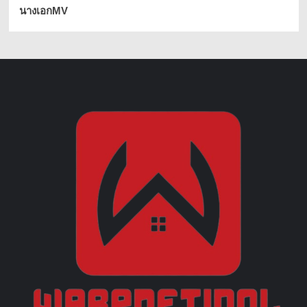
นางเอกMV