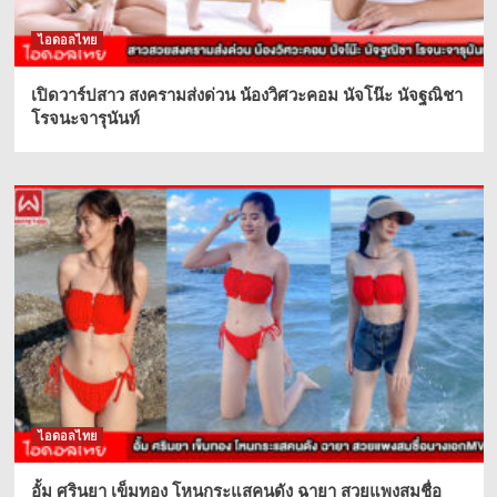
ไอดอลไทย
เปิดวาร์ปสาว สงครามส่งด่วน น้องวิศวะคอม นัจโน๊ะ นัจฐณิชา
โรจนะจารุนันท์
ไอดอลไทย
อั้ม ศรินยา เข็มทอง โหนกระแสคนดัง ฉายา สวยแพงสมชื่อ