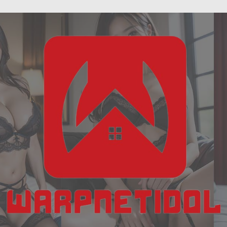
ฝัน
Skip
เห็น
to
งู
content