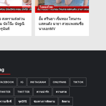
ไอดอลไทย
ว สงครามส่งด่วน
อั้ม ศรินยา เข็มทอง โหนกระ
ม นัจโน๊ะ นัจฐณิ
แสคนดัง ฉายา สวยแพงสมชื่อ
ุนันท์
นางเอกMV
ag
FACEBOOK
IG
INSTAGRAM
ONLYFANS
TIKTOK
TWIITER
TWITTER
ความน่ารัก
ความสวย
ความเซ็กซี่
ชุดบิกินี
ช่องทางการติดตาม
ติดตาม