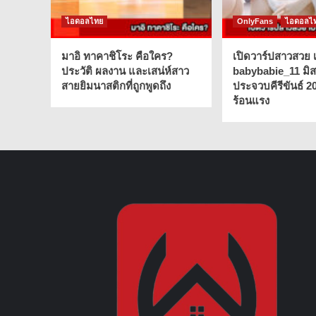
ไอดอลไทย
OnlyFans
ไอดอลไ
มาอิ ทาคาชิโระ คือใคร?
เปิดวาร์ปสาวสวย เ
ประวัติ ผลงาน และเสน่ห์สาว
babybabie_11 มิ
สายยิมนาสติกที่ถูกพูดถึง
ประจวบคีรีขันธ์ 2
ร้อนแรง