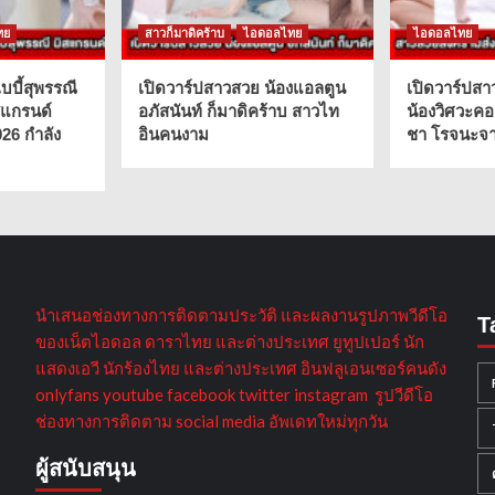
ทย
สาวก็มาดิคร้าบ
ไอดอลไทย
ไอดอลไทย
บบี้สุพรรณี
เปิดวาร์ปสาวสวย น้องแอลตูน
เปิดวาร์ปสา
สแกรนด์
อภัสนันท์ ก็มาดิคร้าบ สาวไท
น้องวิศวะคอ
026 กำลัง
อินคนงาม
ชา โรจนะจาร
นำเสนอช่องทางการติดตามประวัติ และผลงานรูปภาพวีดีโอ
T
ของเน็ตไอดอล ดาราไทย และต่างประเทศ ยูทูปเปอร์ นัก
แสดงเอวี นักร้องไทย และต่างประเทศ อินฟลูเอนเซอร์คนดัง
onlyfans youtube facebook twitter instagram รูปวีดีโอ
ช่องทางการติดตาม social media อัพเดทใหม่ทุกวัน
ผู้สนับสนุน