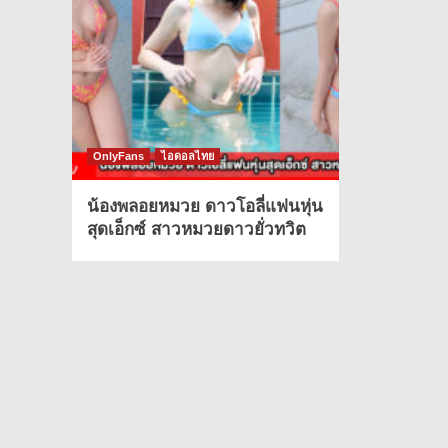
OnlyFans
ไอดอลไทย
น้องพลอยหมวย ดาวโอลี่แฟนหุ่น
สุดเอ็กซ์ สาวหมวยดาวยั่วทวิต