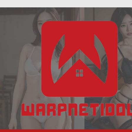
ฝัน
Skip
เห็น
to
งู
content