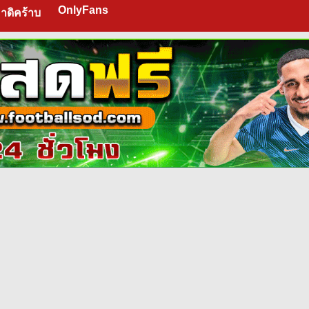
OnlyFans
าดิคร้าบ