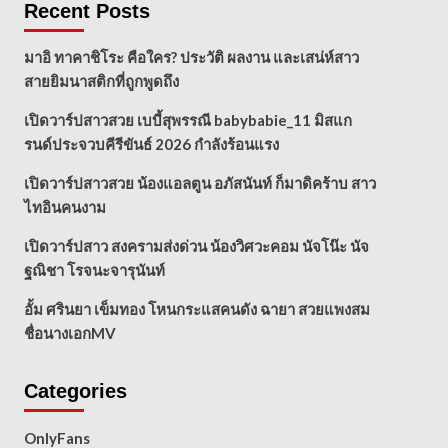
Recent Posts
มาอิ ทาคาชิโระ คือใคร? ประวัติ ผลงาน และเสน่ห์สาว
สายยิมนาสติกที่ถูกพูดถึง
เปิดวาร์ปสาวสวย เบบี้สุพรรณี babybabie_11 มิสแก
รนด์ประจวบคีรีขันธ์ 2026 กำลังร้อนแรง
เปิดวาร์ปสาวสวย น้องแอลตูน อภัสนันท์ ก็มาดิคร้าบ สาว
ไทอินคนงาม
เปิดวาร์ปสาว สงครามส่งด่วน น้องวิศวะคอม นัจโน๊ะ นัจ
ฐณิชา โรจนะจารุนันท์
อั้ม ศรินยา เข็มทอง โหนกระแสคนดัง ฉายา สวยแพงสม
ชื่อนางเอกMV
Categories
OnlyFans