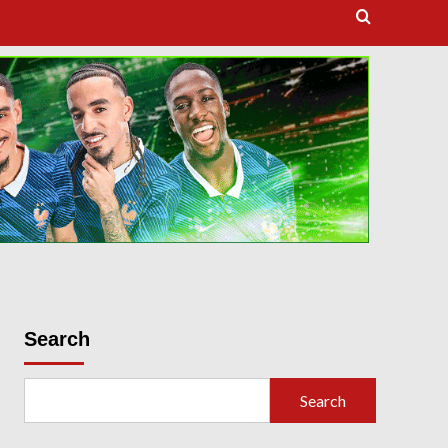
dooballstar com
Search
Search