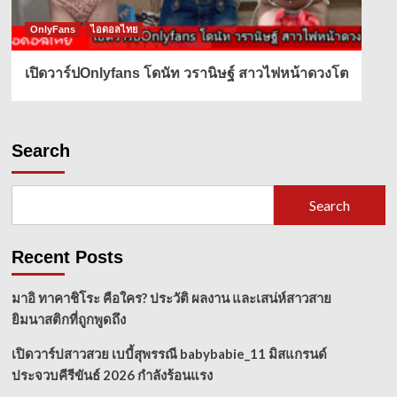
OnlyFans
ไอดอลไทย
เปิดวาร์ปOnlyfans โดนัท วรานิษฐ์ สาวไฟหน้าดวงโต
Search
Search
Recent Posts
มาอิ ทาคาชิโระ คือใคร? ประวัติ ผลงาน และเสน่ห์สาวสาย
ยิมนาสติกที่ถูกพูดถึง
เปิดวาร์ปสาวสวย เบบี้สุพรรณี babybabie_11 มิสแกรนด์
ประจวบคีรีขันธ์ 2026 กำลังร้อนแรง