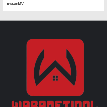
นางเอกMV