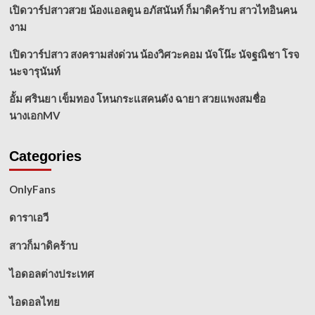
เปิดวาร์ปสาวสวย น้องแอลตูน อภัสนันท์ ก็มาดิคร้าบ สาวไทอินคน
งาม
เปิดวาร์ปสาว สงครามส่งด่วน น้องวิศวะคอม นัจโน๊ะ นัจฐณิชา โรจ
นะจารุนันท์
อั้ม ศรินยา เข็มทอง โหนกระแสคนดัง ฉายา สวยแพงสมชื่อ
นางเอกMV
Categories
OnlyFans
ดาราเอวี
สาวก็มาดิคร้าบ
ไอดอลต่างประเทศ
ไอดอลไทย