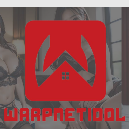
ฝัน
Skip
เห็น
to
งู
content