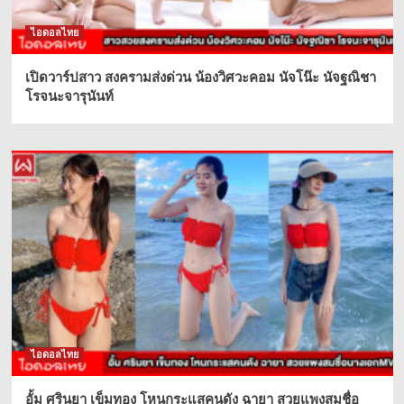
ไอดอลไทย
เปิดวาร์ปสาว สงครามส่งด่วน น้องวิศวะคอม นัจโน๊ะ นัจฐณิชา
โรจนะจารุนันท์
ไอดอลไทย
อั้ม ศรินยา เข็มทอง โหนกระแสคนดัง ฉายา สวยแพงสมชื่อ