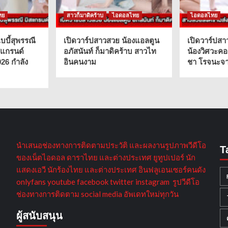
ทย
สาวก็มาดิคร้าบ
ไอดอลไทย
ไอดอลไทย
บบี้สุพรรณี
เปิดวาร์ปสาวสวย น้องแอลตูน
เปิดวาร์ปสา
สแกรนด์
อภัสนันท์ ก็มาดิคร้าบ สาวไท
น้องวิศวะคอ
026 กำลัง
อินคนงาม
ชา โรจนะจาร
นำเสนอช่องทางการติดตามประวัติ และผลงานรูปภาพวีดีโอ
T
ของเน็ตไอดอล ดาราไทย และต่างประเทศ ยูทูปเปอร์ นัก
แสดงเอวี นักร้องไทย และต่างประเทศ อินฟลูเอนเซอร์คนดัง
onlyfans youtube facebook twitter instagram รูปวีดีโอ
ช่องทางการติดตาม social media อัพเดทใหม่ทุกวัน
ผู้สนับสนุน