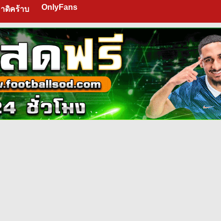
OnlyFans
าดิคร้าบ