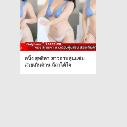
OnlyFans
ไอดอลไทย
คนิ้ง สุทธิตา สาวอวบหุ่นแซ่บ
สวยเกินต้าน ลีลาได้ใจ