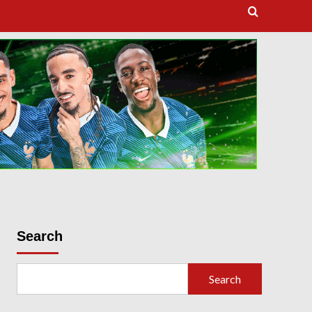
dooballstar com
Search
Search