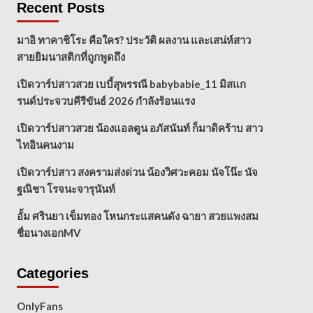
Recent Posts
มาอิ ทาคาชิโระ คือใคร? ประวัติ ผลงาน และเสน่ห์สาว
สายยิมนาสติกที่ถูกพูดถึง
เปิดวาร์ปสาวสวย เบบี้สุพรรณี babybabie_11 มิสแก
รนด์ประจวบคีรีขันธ์ 2026 กำลังร้อนแรง
เปิดวาร์ปสาวสวย น้องแอลตูน อภัสนันท์ ก็มาดิคร้าบ สาว
ไทอินคนงาม
เปิดวาร์ปสาว สงครามส่งด่วน น้องวิศวะคอม นัจโน๊ะ นัจ
ฐณิชา โรจนะจารุนันท์
อั้ม ศรินยา เข็มทอง โหนกระแสคนดัง ฉายา สวยแพงสม
ชื่อนางเอกMV
Categories
OnlyFans