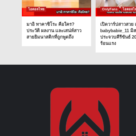
ไอดอลไทย
OnlyFans
ไอดอลไ
มาอิ ทาคาชิโระ คือใคร?
เปิดวาร์ปสาวสวย เ
ประวัติ ผลงาน และเสน่ห์สาว
babybabie_11 มิ
สายยิมนาสติกที่ถูกพูดถึง
ประจวบคีรีขันธ์ 2
ร้อนแรง