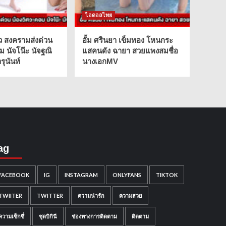
ไอดอลไทย
ว สงครามส่งด่วน
อั้ม ศรินยา เข็มทอง โหนกระ
ม นัจโน๊ะ นัจฐณิ
แสคนดัง ฉายา สวยแพงสมชื่อ
ุนันท์
นางเอกMV
ag
FACEBOOK
IG
INSTAGRAM
ONLYFANS
TIKTOK
TWIITER
TWITTER
ความน่ารัก
ความสวย
ความเซ็กซี่
ชุดบิกินี
ช่องทางการติดตาม
ติดตาม