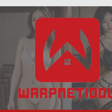
ฝัน
Skip
เห็น
to
งู
content