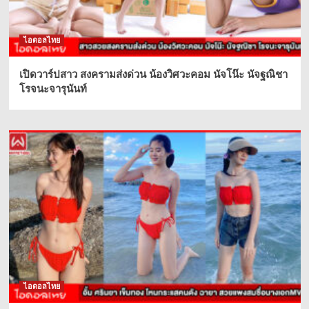
ไอดอลไทย
เปิดวาร์ปสาว สงครามส่งด่วน น้องวิศวะคอม นัจโน๊ะ นัจฐณิชา
โรจนะจารุนันท์
ไอดอลไทย