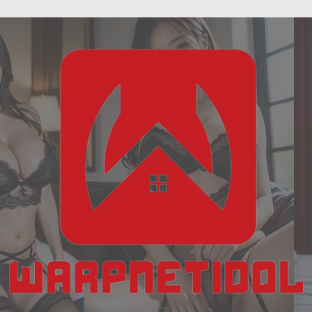
ฝัน
Skip
เห็น
to
งู
content