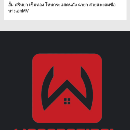
อั้ม ศรินยา เข็มทอง โหนกระแสคนดัง ฉายา สวยแพงสมชื่อ
นางเอกMV