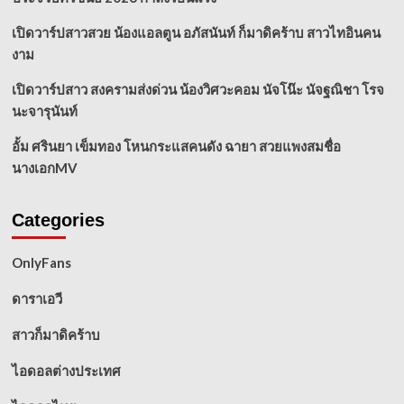
เปิดวาร์ปสาวสวย น้องแอลตูน อภัสนันท์ ก็มาดิคร้าบ สาวไทอินคน
งาม
เปิดวาร์ปสาว สงครามส่งด่วน น้องวิศวะคอม นัจโน๊ะ นัจฐณิชา โรจ
นะจารุนันท์
อั้ม ศรินยา เข็มทอง โหนกระแสคนดัง ฉายา สวยแพงสมชื่อ
นางเอกMV
Categories
OnlyFans
ดาราเอวี
สาวก็มาดิคร้าบ
ไอดอลต่างประเทศ