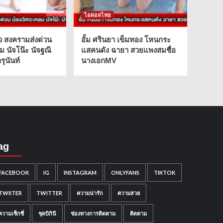
ไอดอลไทย
ว สงครามส่งด่วน
อั้ม ศรินยา เข็มทอง โหนกระ
ม นัจโน๊ะ นัจฐณิ
แสคนดัง ฉายา สวยแพงสมชื่อ
ุนันท์
นางเอกMV
ag
FACEBOOK
IG
INSTAGRAM
ONLYFANS
TIKTOK
TWIITER
TWITTER
ความน่ารัก
ความสวย
ความเซ็กซี่
ชุดบิกินี
ช่องทางการติดตาม
ติดตาม