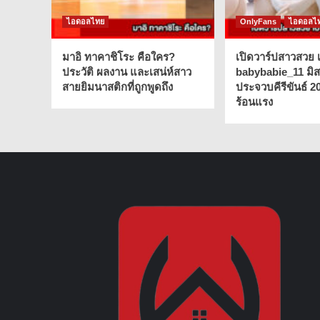
ไอดอลไทย
OnlyFans
ไอดอลไ
มาอิ ทาคาชิโระ คือใคร?
เปิดวาร์ปสาวสวย เ
ประวัติ ผลงาน และเสน่ห์สาว
babybabie_11 มิ
สายยิมนาสติกที่ถูกพูดถึง
ประจวบคีรีขันธ์ 2
ร้อนแรง