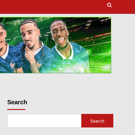
dooballstar com
Search
Search