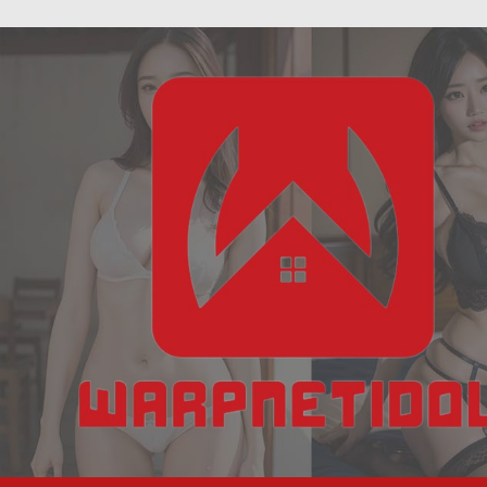
ฝัน
Skip
เห็น
to
งู
content