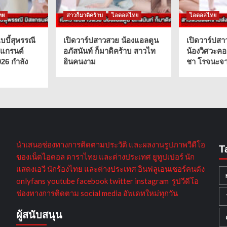
ทย
สาวก็มาดิคร้าบ
ไอดอลไทย
ไอดอลไทย
บบี้สุพรรณี
เปิดวาร์ปสาวสวย น้องแอลตูน
เปิดวาร์ปสา
สแกรนด์
อภัสนันท์ ก็มาดิคร้าบ สาวไท
น้องวิศวะคอ
026 กำลัง
อินคนงาม
ชา โรจนะจาร
นำเสนอช่องทางการติดตามประวัติ และผลงานรูปภาพวีดีโอ
T
ของเน็ตไอดอล ดาราไทย และต่างประเทศ ยูทูปเปอร์ นัก
แสดงเอวี นักร้องไทย และต่างประเทศ อินฟลูเอนเซอร์คนดัง
onlyfans youtube facebook twitter instagram รูปวีดีโอ
ช่องทางการติดตาม social media อัพเดทใหม่ทุกวัน
ผู้สนับสนุน