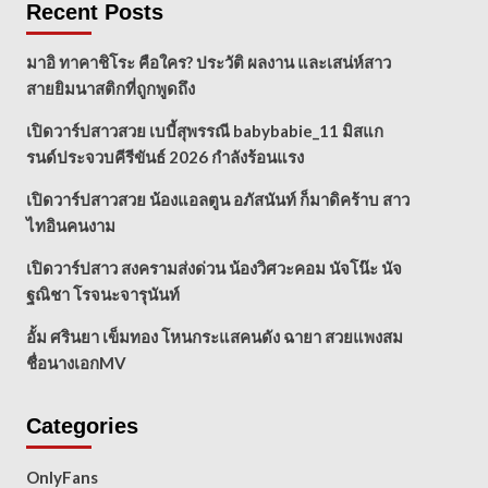
Recent Posts
มาอิ ทาคาชิโระ คือใคร? ประวัติ ผลงาน และเสน่ห์สาว
สายยิมนาสติกที่ถูกพูดถึง
เปิดวาร์ปสาวสวย เบบี้สุพรรณี babybabie_11 มิสแก
รนด์ประจวบคีรีขันธ์ 2026 กำลังร้อนแรง
เปิดวาร์ปสาวสวย น้องแอลตูน อภัสนันท์ ก็มาดิคร้าบ สาว
ไทอินคนงาม
เปิดวาร์ปสาว สงครามส่งด่วน น้องวิศวะคอม นัจโน๊ะ นัจ
ฐณิชา โรจนะจารุนันท์
อั้ม ศรินยา เข็มทอง โหนกระแสคนดัง ฉายา สวยแพงสม
ชื่อนางเอกMV
Categories
OnlyFans