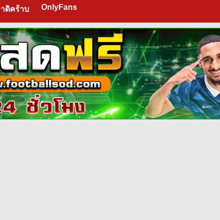
OnlyFans
าดิคร้าบ