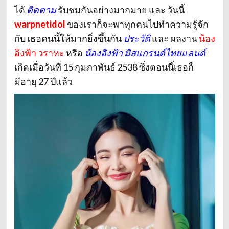
ได้
ติดตาม
รับชมกันอย่างมากมาย และ วันนี้
warpnetidol
ของเราก็จะพาทุกคนไปทำความรู้จัก
กับ เธอคนนี้ให้มากยิ่งขึ้นกัน
ประวัติ
และ ผลงาน
น้อง
อิงฟ้า วราหะ
หรือ
น้องอิงฟ้า
มิสแกรนด์ไทยแลนด์
เกิดเมื่อวันที่ 15 กุมภาพันธ์ 2538 ซึ่งตอนนี้เธอก็
มีอายุ 27 ปีแล้ว