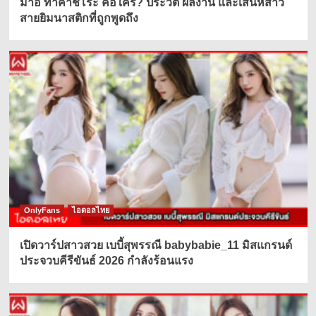
มาอิ ทาคาชิโระ คือใคร? ประวัติ ผลงาน และเสน่ห์สาว
สายยิมนาสติกที่ถูกพูดถึง
OnlyFans
ไอดอลไทย
เปิดวาร์ปสาวสวย เบบี้สุพรรณี babybabie_11 มิสแกรนด์
ประจวบคีรีขันธ์ 2026 กำลังร้อนแรง