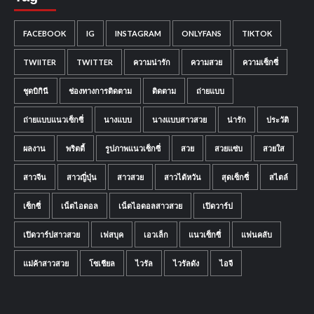
FACEBOOK
IG
INSTAGRAM
ONLYFANS
TIKTOK
TWIITER
TWITTER
ความน่ารัก
ความสวย
ความเซ็กซี่
ชุดบิกินี
ช่องทางการติดตาม
ติดตาม
ถ่ายแบบ
ถ่ายแบบแนวเซ็กซี่
นางแบบ
นางแบบสาวสวย
น่ารัก
ประวัติ
ผลงาน
พริตตี้
รูปภาพแนวเซ็กซี่
สวย
สวยแซ่บ
สวยใส
สาวจีน
สาวญี่ปุ่น
สาวสวย
สาวไต้หวัน
สุดเซ็กซี่
สไตล์
เซ็กซี่
เน็ตไอดอล
เน็ตไอดอลสาวสวย
เปิดวาร์ป
เปิดวาร์ปสาวสวย
เฟสบุค
เอวเล็ก
แนวเซ็กซี่
แฟนคลับ
แม่ค้าสาวสวย
โซเชียล
ไวรัล
ไวรัลดัง
ไอจี