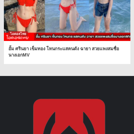
ไอดอลไทย
อั้ม ศรินยา เข็มทอง โหนกระแสคนดัง ฉายา สวยแพงสมชื่อ
นางเอกMV