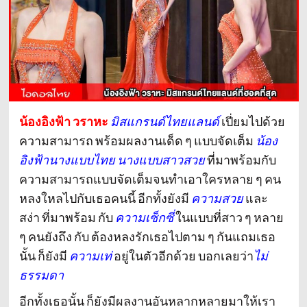
น้องอิงฟ้า วราหะ
มิสแกรนด์ไทยแลนด์
เปี่ยมไปด้วย
ความสามารถ พร้อมผลงานเด็ด ๆ แบบจัดเต็ม
น้อง
อิงฟ้านางแบบไทย
นางแบบสาวสวย
ที่มาพร้อมกับ
ความสามารถแบบจัดเต็มจนทำเอาใครหลาย ๆ คน
หลงใหลไปกับเธอคนนี้ อีกทั้งยังมี
ความสวย
และ
สง่า ที่มาพร้อม กับ
ความเซ็กซี่
ในแบบที่สาว ๆ หลาย
ๆ คนยังถึง กับ ต้องหลงรักเธอไปตาม ๆ กันแถมเธอ
นั้น ก็ยังมี
ความเท่
อยู่ในตัวอีกด้วย บอกเลยว่า
ไม่
ธรรมดา
อีกทั้งเธอนั้น ก็ยังมีผล
งานอันหลากหลายมาให้เรา