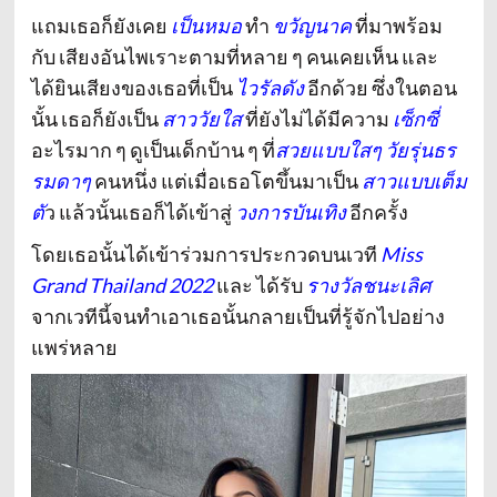
แถมเธอก็ยังเคย
เป็นหมอ
ทำ
ขวัญนาค
ที่มาพร้อม
กับ เสียงอันไพเราะตามที่หลาย ๆ คนเคยเห็น และ
ได้ยินเสียงของเธอที่เป็น
ไวรัลดัง
อีกด้วย
ซึ่งในตอน
นั้น เธอก็ยังเป็น
สาววัยใส
ที่ยังไม่ได้มีความ
เซ็กซี่
อะไรมาก ๆ ดูเป็นเด็กบ้าน ๆ ที่
สวยแบบใสๆ
วัยรุ่นธร
รมดาๆ
คนหนึ่ง แต่เมื่อเธอโตขึ้นมาเป็น
สาวแบบเต็ม
ตั
ว แล้วนั้นเธอก็ได้เข้าสู่
วงการบันเทิง
อีกครั้ง
โดยเธอนั้นได้เข้าร่วมการประกวดบนเวที
Miss
Grand Thailand 2022
และ ได้รับ
รางวัลชนะเลิศ
จากเวทีนี้
จนทำเอาเธอนั้นกลายเป็นที่รู้จักไปอย่าง
แพร่หลาย