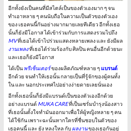
อีกทั้งยังเป็นคนที่มีสไตล์เป็นของตัวเองมาก ๆ จน
ทำเอาหลาย ๆ คนนับถือในความเป็นตัวของตัวเอง
ของ เธอคนนี้กันอย่างมากมายเลยทีเดียว
อีกทั้งเธอ
นั้นก็ยังมีโอกาส ได้เข้าร่วมกับการแสดงรวมไปถึง
MV
ที่เธอได้เข้าไปร่วมแสดงหลายเพลง และ ยังมีผล
งานเพลง
ที่เธอได้ร่วมร้องกับ ศิลปิน คนอื่นอีกด้วยนะ
และเธอก็ยังมีโอกาส
ได้เป็น
พรีเซ็นเตอร์
ของผลิตภัณฑ์หลาย ๆ
แบรนด์
อีกด้วย
จนทำให้เธอนั้น กลายเป็นที่รู้จักของผู้คนทั้ง
ใน และ นอกประเทศไปอย่างง่ายดายเลยนั่นเอง
อีกทั้งเธอนั้นก็ยังมีแบรนด์เป็นของตัวเองอีกด้วย
อย่างแบรนด์
MUKA CARE
ที่เป็นเซรั่มบำรุงน้องสาว
ที่เธอนั้นตั้งใจทำมันออกมาเพื่อให้ผู้หญิงหลาย ๆ คน
ได้ใช้กัน
เพราะฉะนั้นหากใครที่ชื่นชอบในตัวของ
เธอคนนี้ และ ยัง หลงใหล กับ
ผลงาน
ของเธอกันอยู่