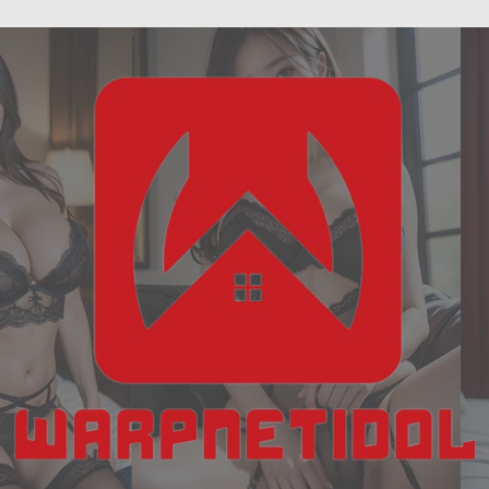
ฝัน
Skip
เห็น
to
งู
content