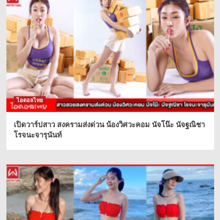
ไอดอลไทย
เปิดวาร์ปสาว สงครามส่งด่วน น้องวิศวะคอม นัจโน๊ะ นัจฐณิชา
โรจนะจารุนันท์