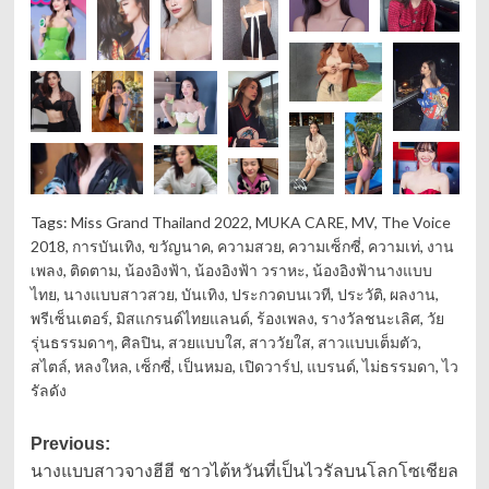
Tags:
Miss Grand Thailand 2022
,
MUKA CARE
,
MV
,
The Voice
2018
,
การบันเทิง
,
ขวัญนาค
,
ความสวย
,
ความเซ็กซี่
,
ความเท่
,
งาน
เพลง
,
ติดตาม
,
น้องอิงฟ้า
,
น้องอิงฟ้า วราหะ
,
น้องอิงฟ้านางแบบ
ไทย
,
นางแบบสาวสวย
,
บันเทิง
,
ประกวดบนเวที
,
ประวัติ
,
ผลงาน
,
พรีเซ็นเตอร์
,
มิสแกรนด์ไทยแลนด์
,
ร้องเพลง
,
รางวัลชนะเลิศ
,
วัย
รุ่นธรรมดาๆ
,
ศิลปิน
,
สวยแบบใส
,
สาววัยใส
,
สาวแบบเต็มตัว
,
สไตล์
,
หลงใหล
,
เซ็กซี่
,
เป็นหมอ
,
เปิดวาร์ป
,
แบรนด์
,
ไม่ธรรมดา
,
ไว
รัลดัง
Post
Previous:
นางแบบสาวจางฮีฮี ชาวไต้หวันที่เป็นไวรัลบนโลกโซเชียล
navigation