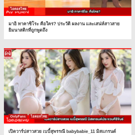
ไอดอลไทย
มาอิ ทาคาชิโระ คือใคร? ประวัติ ผลงาน และเสน่ห์สาวสาย
ยิมนาสติกที่ถูกพูดถึง
OnlyFans
ไอดอลไทย
เปิดวาร์ปสาวสวย เบบี้สุพรรณี babybabie_11 มิสแกรนด์