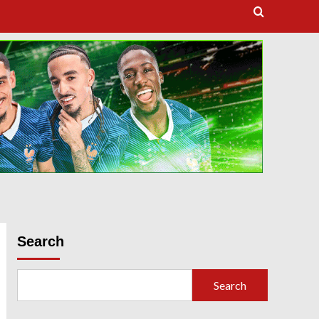
dooballstar com
Search
Search