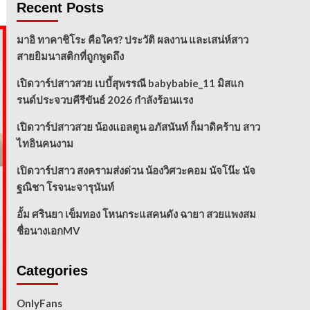
Recent Posts
มาอิ ทาคาชิโระ คือใคร? ประวัติ ผลงาน และเสน่ห์สาว
สายยิมนาสติกที่ถูกพูดถึง
เปิดวาร์ปสาวสวย เบบี้สุพรรณี babybabie_11 มิสแก
รนด์ประจวบคีรีขันธ์ 2026 กำลังร้อนแรง
เปิดวาร์ปสาวสวย น้องแอลตูน อภัสนันท์ ก็มาดิคร้าบ สาว
ไทอินคนงาม
เปิดวาร์ปสาว สงครามส่งด่วน น้องวิศวะคอม นัจโน๊ะ นัจ
ฐณิชา โรจนะจารุนันท์
อั้ม ศรินยา เข็มทอง โหนกระแสคนดัง ฉายา สวยแพงสม
ชื่อนางเอกMV
Categories
OnlyFans