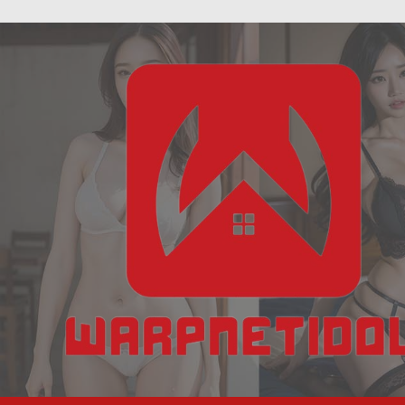
ฝัน
Skip
เห็น
to
งู
content