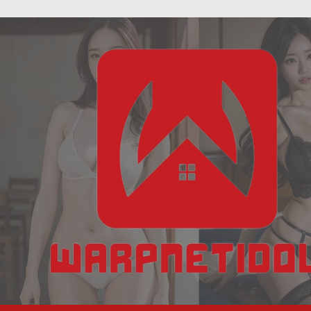
ฝัน
Skip
เห็น
to
งู
content