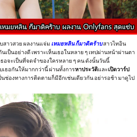
บสาวสวย ผลงานแจ่ม
เหมยหลิน ก็มาดิคร้าบ
สาวไทอิน
กกันเป็นอย่างดี เพราะเห็นเธอในหลาย ๆ เทปผ่านหน้าผ่านตา
ี่เธอจะเป็นที่จดจำของใครหลาย ๆ คน ดังนั้นวันนี้
ธอกันให้มากกว่านี้ ผ่านทั้งการ
หาประวัติ
และ
เปิดวาร์ป
็นช่องทางการติดตามก็มีอีกเช่นเดียวกัน อย่ารอช้า มาดูไป