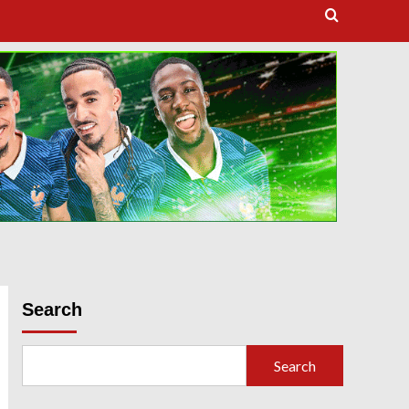
dooballstar com
Search
Search