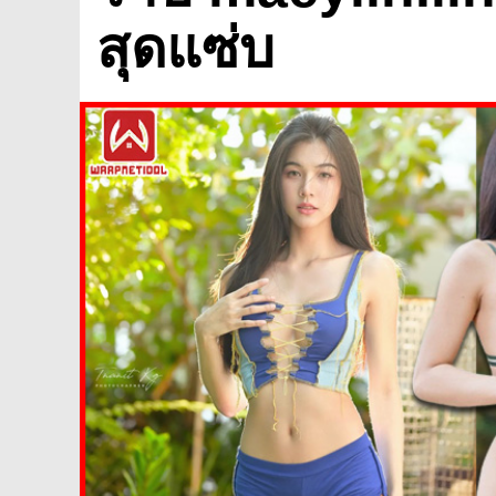
สุดแซ่บ