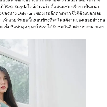
ิกินี่ชุดรัดรูปสไตล์สาวพริตตี้แสนแซ่บ หรือจะเป็นแนว
างช่องทาง OnlyFans ของเธออีกต่างหาก ซึ่งก็ต้องบอกเลย
จะเห็นเลยว่าเธอนั้นค่อนข้างที่จะโพสต์งานของเธออย่างต่อ
และเซ็กซี่แซ่บสุด ๆ มาให้เราได้รับชมกันอีกต่างหากบอกเลย