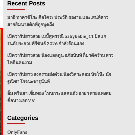
Recent Posts
มาอิ ทาคาชิโระ คือใคร? ประวัติ ผลงาน และเสน่ห์สาว
สายยิมนาสติกที่ถูกพูดถึง
เปิดวาร์ปสาวสวย เบบี้สุพรรณี babybabie_11 มิสแก
รนด์ประจวบคีรีขันธ์ 2026 กำลังร้อนแรง
เปิดวาร์ปสาวสวย น้องแอลตูน อภัสนันท์ ก็มาดิคร้าบ สาว
ไทอินคนงาม
เปิดวาร์ปสาว สงครามส่งด่วน น้องวิศวะคอม นัจโน๊ะ นัจ
ฐณิชา โรจนะจารุนันท์
อั้ม ศรินยา เข็มทอง โหนกระแสคนดัง ฉายา สวยแพงสม
ชื่อนางเอกMV
Categories
OnlyFans