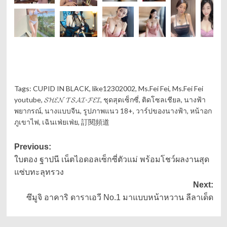
Tags:
CUPID IN BLACK
,
like12302002
,
Ms.Fei Fei
,
Ms.Fei Fei
youtube
,
𝓢𝓗𝓔𝓝 𝓣𝓢𝓐𝓘-𝓕𝓔𝓘
,
ชุดสุดเซ็กซี่
,
ติดโซลเชียล
,
นางฟ้า
พยากรณ์
,
นางแบบจีน
,
รูปภาพแนว 18+
,
วาร์ปของนางฟ้า
,
หน้าอก
ภูเขาไฟ
,
เฉินเฟ่ยเฟ่ย
,
訂閱頻道
Post
Previous:
ใบตอง ฐาปนี เน็ตไอดอลเซ็กซี่ตัวแม่ พร้อมโชว์ผลงานสุด
navigation
แซ่บทะลุทรวง
Next:
ซึมูจิ อาคาริ ดาราเอวี No.1 มาแบบหน้าหวาน ลีลาเด็ด