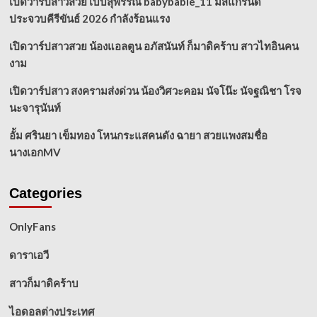
เปิดวาร์ปสาวสวย เบบี้สุพรรณี babybabie_11 มิสแกรนด์
ประจวบคีรีขันธ์ 2026 กำลังร้อนแรง
เปิดวาร์ปสาวสวย น้องแอลตูน อภัสนันท์ ก็มาดิคร้าบ สาวไทอินคน
งาม
เปิดวาร์ปสาว สงครามส่งด่วน น้องวิศวะคอม นัจโน๊ะ นัจฐณิชา โรจ
นะจารุนันท์
อั้ม ศรินยา เข็มทอง โหนกระแสคนดัง ฉายา สวยแพงสมชื่อ
นางเอกMV
Categories
OnlyFans
ดาราเอวี
สาวก็มาดิคร้าบ
ไอดอลต่างประเทศ