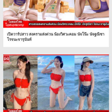
ไอดอลไทย
เปิดวาร์ปสาว สงครามส่งด่วน น้องวิศวะคอม นัจโน๊ะ นัจฐณิชา
โรจนะจารุนันท์
ไอดอลไทย