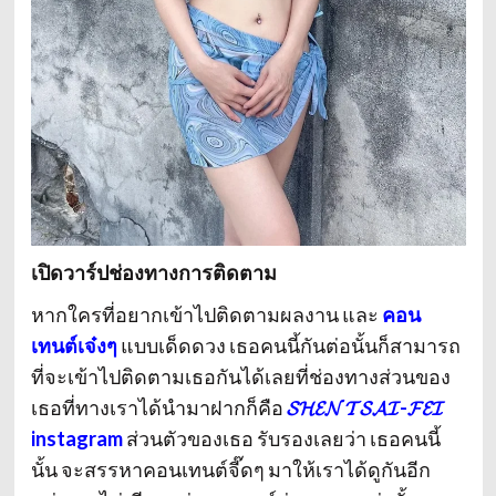
เปิดวาร์ปช่องทางการติดตาม
หากใครที่อยากเข้าไปติดตามผลงาน และ
คอน
เทนต์เจ๋งๆ
แบบเด็ดดวง เธอคนนี้กันต่อนั้นก็สามารถ
ที่จะเข้าไปติดตามเธอกันได้เลยที่ช่องทางส่วนของ
เธอที่ทางเราได้นำมาฝากก็คือ
𝓢𝓗𝓔𝓝 𝓣𝓢𝓐𝓘-𝓕𝓔𝓘
instagram
ส่วนตัวของเธอ รับรองเลยว่า เธอคนนี้
นั้น จะสรรหาคอนเทนต์จี๊ดๆ มาให้เราได้ดูกันอีก