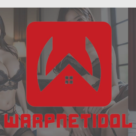
ฝัน
Skip
เห็น
to
งู
content