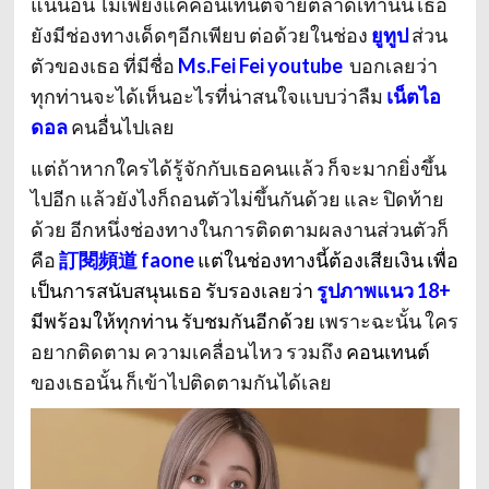
แน่นอน ไม่เพียงแค่คอนเทนต์จ่ายตลาดเท่านั้น เธอ
ยังมีช่องทางเด็ดๆอีกเพียบ ต่อด้วยในช่อง
ยูทูป
ส่วน
ตัวของเธอ ที่มีชื่อ
Ms.Fei Fei youtube
บอกเลยว่า
ทุกท่านจะได้เห็นอะไรที่น่าสนใจแบบว่าลืม
เน็ตไอ
ดอล
คนอื่นไปเลย
แต่ถ้าหากใครได้รู้จักกับเธอคนแล้ว ก็จะมากยิ่งขึ้น
ไปอีก แล้วยังไงก็ถอนตัวไม่ขึ้นกันด้วย และ ปิดท้าย
ด้วย อีกหนึ่งช่องทางในการติดตามผลงานส่วนตัวก็
คือ
訂閱頻道 faone
แต่ในช่องทางนี้ต้องเสียเงิน เพื่อ
เป็นการสนับสนุนเธอ รับรองเลยว่า
รูปภาพแนว 18+
มีพร้อมให้ทุกท่าน รับชมกันอีกด้วย
เพราะฉะนั้น ใคร
อยากติดตาม ความเคลื่อนไหว รวมถึง
คอนเทนต์
ของเธอนั้น ก็เข้าไปติดตามกันได้เลย