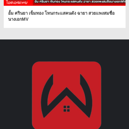
อั้ม ศรินยา เข็มทอง โหนกระแสคนดัง ฉายา สวยแพงสมชื่อ
นางเอกMV