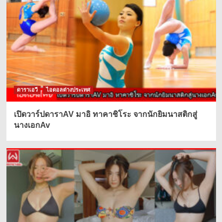
ดาราเอวี
ไอดอลต่างประเทศ
เปิดวาร์ปดาราAV มาอิ ทาคาชิโระ จากนักยิมนาสติกสู่
นางเอกAv