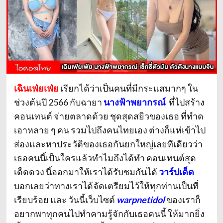
เฉินเฟ่ยเฟ่ย
เรียกได้ว่าเป็นคนที่มีกระแสมากๆ ใน
ช่วงต้นปี 2566 กับฉายา
นางฟ้าพยากรณ์
ที่ไปสร้าง
คอนเทนต์ จ่ายตลาดด้วย ชุดสุดสยิวของเธอ ที่ทำด
เอาหลาย ๆ คน รวมไปถึงคนไทยเอง ต่างก็แห่เข้าไป
ส่องและหาประวัติของเธอกันยกใหญ่เลยทีเดียวว่า
เธอคนนี้เป็นใครแล้วทำไมถึงได้ทำ คอนเทนต์สุด
เด็ดดวง นี้ออกมาให้เราได้รับชมกันได้
วาร์ปเด็ด
บอกเลยว่าทางเราได้จัดเตรียมไว้ให้ทุกท่านเป็นที่
เรียบร้อย และ วันนี้เว็บไซต์
warpnetidol
ของเราก็
อยากพาทุกคนไปทำคามรู้จักกับเธอคนนี้ ให้มากยิ่ง