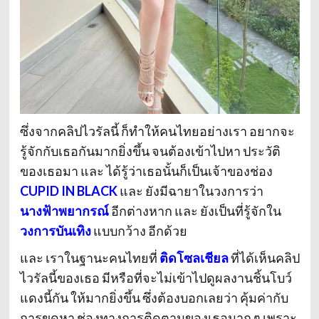
ซึ่งจากคลิปไวรัลนี้ ก็ทำให้คนไทยอย่างเรา อยากจะ
รู้จักกับเธอกันมากยิ่งขึ้น จนต้องเข้าไปหา ประวัติ
ของเธอมา และ ได้รู้ว่าเธอนั้นก็เป็นเจ้าของช่อง
CUPID IN BLACK
และ ยังมีฉายาในวงการว่า
นางฟ้าพยากรณ์
อีกต่างหาก และ ยังเป็นที่รู้จักใน
วงการบันเทิง
แบบกว้าง อีกด้วย
และ เราในฐานะคนไทยที่
ติดโซลเชียล
ที่ได้เห็นคลิป
ไวรัลนี้ของเธอ มีหรือที่จะไม่เข้าไปดูผลงานชิ้นโบว์
แดงนี้กัน ให้มากยิ่งขึ้น ซึ่งต้องบอกเลยว่า คุ้มค่ากับ
การขุดหา ช่องทางการติดตามของเธอมาก ๆ เพราะ