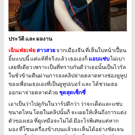
ประวัติ และ ผลงาน
เฉินเฟ่ยเฟ่ย
สาวสวย
จากเมืองจีน ที่เห็นใบหน้าเปื้อน
ยิ้มแบบนี้ แต่แท้ที่จริงแล้ว เธอเองก็
แอบแซ่บ
ไม่เบา
เลยทีเดียว เพราะเป็นที่ทราบกันดีว่าเธอนั้นเป็นไวรัล
ในชั่วข้ามคืนผ่านการลงคลิปจ่ายตลาดทางช่องยูทูป
ของเพื่อนเธอเองที่เป็นยูทูปเบอร์ และ ได้ชวนเธอ
ออกมาจ่ายตลาดด้วย
ชุดสุดเซ็กซี่
เอาเป็นว่าไปดูกันในวาร์ปดีกว่า ว่าจะเด็ดและแซ่บ
ขนาดไหน โดยในคลิปนั้นก็ จะเผยให้เห็นถึงการแต่ง
ตัวของเธอ ที่ดูเหมือจะไม่ได้ มีอะไรพิเศษแต่หาก
มอง ที่โซนเครื่องข้างบนแล้วจะเห็นได้อย่างชัดเจน