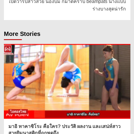
เปิดวาร์ปสาวสวย น้องบีม ก็มาดิคร้าบ beampats นางแบบ
ร่างบางสุดน่ารัก
More Stories
ไอดอลไทย
มาอิ ทาคาชิโระ คือใคร? ประวัติ ผลงาน และเสน่ห์สาว
สายยิมนาสติกที่ถูกพูดถึง