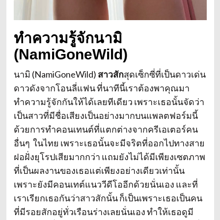
ทำความรู้จัก
นามิ
(
NamiGoneWild)
นามิ (NamiGoneWild)
สาวสัก
สุดเซ็กซี่ที่เป็นดาวเด่น
ดาวดังจากโอนลี่แฟน ที่นาทีนี้เราต้องพาคุณมา
ทำความรู้จักกันให้ได้เลยทีเดียว เพราะเธอนั้นจัดว่า
เป็นสาวที่มีชื่อเสียงเป็นอย่างมากบนแพลตฟอร์มนี้
ด้วยการทำคอนเทนต์ที่แตกต่างจากครีเอเตอร์คน
อื่นๆ ในไทย เพราะเธอนั้นจะมีจริตที่ออกไปทางสาย
ฝอฝั่งยุโรปเสียมากกว่า แถมยังไม่ได้มีเพียงเซตภาพ
ที่เป็นผลงานของเธอแต่เพียงอย่างเดียวเท่านั้น
เพราะยังมีคอนเทต์แนววีดีโออีกด้วยนั่นเอง และที่
เราเรียกเธอกันว่าสาวสักนั้น ก็เป็นเพราะเธอเป็นคน
ที่มีรอยสักอยู่ทั่วเรือนร่างเลยนั่นเอง ทำให้เธอดูมี