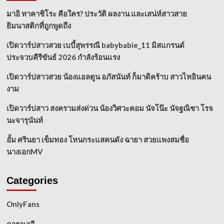
มาอิ ทาคาชิโระ คือใคร? ประวัติ ผลงาน และเสน่ห์สาวสาย
ยิมนาสติกที่ถูกพูดถึง
เปิดวาร์ปสาวสวย เบบี้สุพรรณี babybabie_11 มิสแกรนด์
ประจวบคีรีขันธ์ 2026 กำลังร้อนแรง
เปิดวาร์ปสาวสวย น้องแอลตูน อภัสนันท์ ก็มาดิคร้าบ สาวไทอินคน
งาม
เปิดวาร์ปสาว สงครามส่งด่วน น้องวิศวะคอม นัจโน๊ะ นัจฐณิชา โรจ
นะจารุนันท์
อั้ม ศรินยา เข็มทอง โหนกระแสคนดัง ฉายา สวยแพงสมชื่อ
นางเอกMV
Categories
OnlyFans
ดาราเอวี