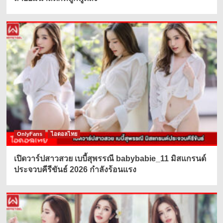
OnlyFans
ไอดอลไทย
เปิดวาร์ปสาวสวย เบบี้สุพรรณี babybabie_11 มิสแกรนด์
ประจวบคีรีขันธ์ 2026 กำลังร้อนแรง