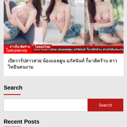
สาวก็มาดิคร้าบ
ไอดอลไทย
เปิดวาร์ปสาวสวย น้องแอลตูน อภัสนันท์ ก็มาดิคร้าบ สาว
ไทอินคนงาม
Search
Search
Recent Posts