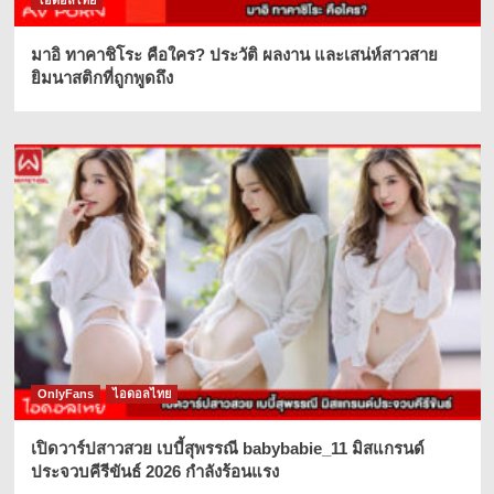
มาอิ ทาคาชิโระ คือใคร? ประวัติ ผลงาน และเสน่ห์สาวสาย
ยิมนาสติกที่ถูกพูดถึง
OnlyFans
ไอดอลไทย
เปิดวาร์ปสาวสวย เบบี้สุพรรณี babybabie_11 มิสแกรนด์
ประจวบคีรีขันธ์ 2026 กำลังร้อนแรง