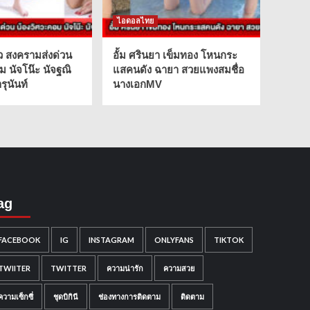
ไอดอลไทย
ว สงครามส่งด่วน
อั้ม ศรินยา เข็มทอง โหนกระ
ม นัจโน๊ะ นัจฐณิ
แสคนดัง ฉายา สวยแพงสมชื่อ
ุนันท์
นางเอกMV
ag
FACEBOOK
IG
INSTAGRAM
ONLYFANS
TIKTOK
TWIITER
TWITTER
ความน่ารัก
ความสวย
ความเซ็กซี่
ชุดบิกินี
ช่องทางการติดตาม
ติดตาม