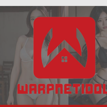
ฝัน
Skip
เห็น
to
งู
content