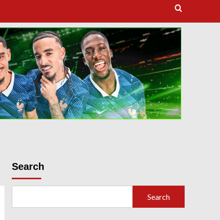
dooballstar com
Search
Search