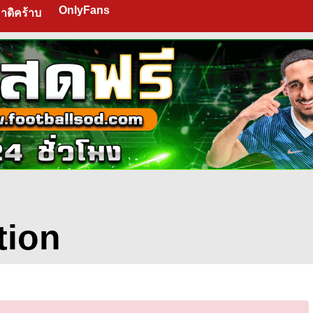
OnlyFans
าดิคร้าบ
tion