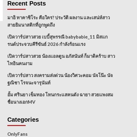
Recent Posts
มาอิ ทาคาชิโระ คือใคร? ประวัติ ผลงาน และเสน่ห์สาว
สายยิมนาสติกที่ถูกพูดถึง
เปิดวาร์ปสาวสวย เบบี้สุพรรณี babybabie_11 มิสแก
รนด์ประจวบคีรีขันธ์ 2026 กำลังร้อนแรง
เปิดวาร์ปสาวสวย น้องแอลตูน อภัสนันท์ ก็มาดิคร้าบ สาว
ไทอินคนงาม
เปิดวาร์ปสาว สงครามส่งด่วน น้องวิศวะคอม นัจโน๊ะ นัจ
ฐณิชา โรจนะจารุนันท์
อั้ม ศรินยา เข็มทอง โหนกระแสคนดัง ฉายา สวยแพงสม
ชื่อนางเอกMV
Categories
OnlyFans