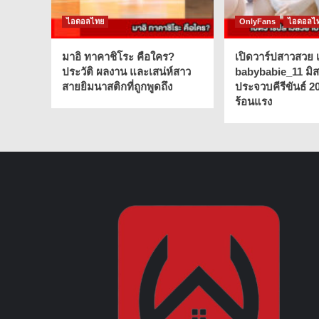
ไอดอลไทย
OnlyFans
ไอดอลไ
มาอิ ทาคาชิโระ คือใคร?
เปิดวาร์ปสาวสวย เ
ประวัติ ผลงาน และเสน่ห์สาว
babybabie_11 มิ
สายยิมนาสติกที่ถูกพูดถึง
ประจวบคีรีขันธ์ 2
ร้อนแรง