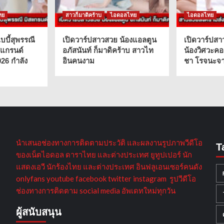
ทย
สาวก็มาดิคร้าบ
ไอดอลไทย
ไอดอลไทย
บบี้สุพรรณี
เปิดวาร์ปสาวสวย น้องแอลตูน
เปิดวาร์ปสา
สแกรนด์
อภัสนันท์ ก็มาดิคร้าบ สาวไท
น้องวิศวะคอ
026 กำลัง
อินคนงาม
ชา โรจนะจาร
นำเสนอช่องทางการติดตามประวัติ และผลงานรูปภาพวีดีโอ
T
ของเน็ตไอดอล ดาราไทย และต่างประเทศ ยูทูปเปอร์ นัก
แสดงเอวี นักร้องไทย และต่างประเทศ อินฟลูเอนเซอร์คนดัง
onlyfans youtube facebook twitter instagram รูปวีดีโอ
ช่องทางการติดตาม social media อัพเดทใหม่ทุกวัน
ผู้สนับสนุน