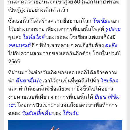
กันจะคิดว่าเธอนั้น จะเข้าสู่วัย 60 ในอีกไม่กี่ปี พร้อม
เป็นผู้สูงวัยอย่างเต็มตัวแล้ว
ซึ่งเธอนั้นก็ได้สร้างความฮือฮาบนโลก
โซเชียล
เอา
ไว้อย่างมากมาย เพียงแต่การที่เธอนั้นโพสต์
รูปสวย
ๆ และ
ไลฟ์สไตล์
ของเธอลง โซเชียล แต่เธอก็ยังมี
คอนเทนต์
ดี ๆ ที่ทำเอาหลาย ๆ คน ถึงกับต้อง
ตะลึง
ไปกับความสามารถของเธอกันอีกด้วย โดยในช่วงปี
2565
ที่ผ่านมาในช่วงวันเกิดของเธอ เธอก็ได้สร้างความ
น่า
ตื่นตาตื่นใจ
เอาไว้จนเป็นที่พูดถึงไปทั่ว
โซเชียล
และ ทำให้เธอนั้นมีชื่อเสียงมากยิ่งขึ้นไปได้อย่าง
ง่ายดายเลยทีเดียว จากการที่เธอนั้นได้
ปีนเขาพิชิต
เขา
โดยการปีนเขาฝ่าฝนจนถึงยอดเขาเพื่อทำการ
ฉลอง
วันดับเบิ้ลเท็น
ของ
ไต้หวัน