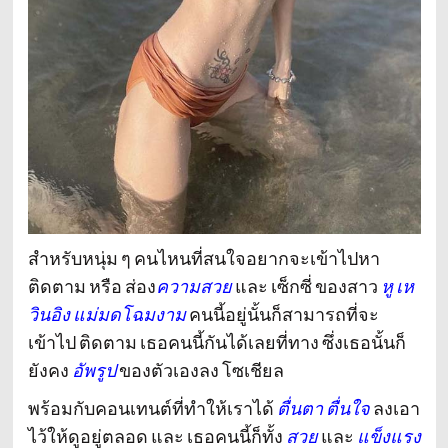
สำหรับหนุ่ม ๆ คนไหนที่สนใจอยากจะเข้าไปหา
ติดตาม หรือ ส่อง
ความสวย
และ เซ็กซี่ ของสาว
หู เห
วินอิง แม่มดโฉมงาม
คนนี้อยู่นั้นก็สามารถที่จะ
เข้าไป ติดตาม เธอคนนี้กันได้เลยที่ทาง ซึ่งเธอนั้นก็
ยังคง
อัพรูป
ของตัวเองลง โซเชียล
พร้อมกับคอนเทนต์ที่ทำให้เราได้
ตื่นตา ตื่นใจ
ลงเอา
ไว้ให้ดูอยู่ตลอด และ เธอคนนี้ก็ทั้ง
สวย
และ
แข็งแรง