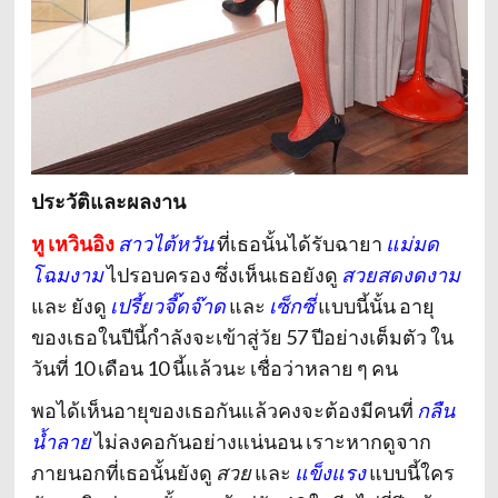
ประวัติและผลงาน
หู เหวินอิง
สาวไต้หวัน
ที่เธอนั้นได้รับฉายา
แม่มด
โฉมงาม
ไปรอบครอง ซึ่งเห็นเธอยังดู
สวยสดงดงาม
และ ยังดู
เปรี้ยวจี๊ดจ๊าด
และ
เซ็กซี่
แบบนี้นั้น อายุ
ของเธอในปีนี้กำลังจะเข้าสู่วัย 57 ปีอย่างเต็มตัว ใน
วันที่ 10 เดือน 10 นี้แล้วนะ เชื่อว่าหลาย ๆ คน
พอได้เห็นอายุของเธอกันแล้วคงจะต้องมีคนที่
กลืน
น้ำลาย
ไม่ลงคอกันอย่างแน่นอน เราะหากดูจาก
ภายนอกที่เธอนั้นยังดู
สวย
และ
แข็งแรง
แบบนี้ใคร