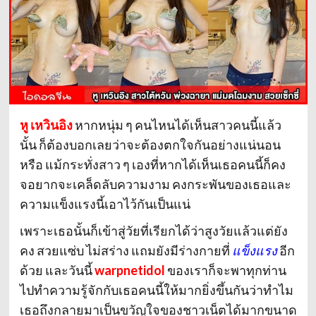
หู เหวินอิง
หากหนุ่ม ๆ คนไหนได้เห็นสาวคนนี้แล้ว
นั้น ก็ต้องบอกเลยว่าจะต้องตกใจกันอย่างแน่นอน
หรือ แม้กระทั่งสาว ๆ เองที่หากได้เห็นเธอคนนี้ก็คง
จอยากจะเคล็ดลับความงาม คงกระพันของเธอและ
ความแข็งแรงนี้เอาไว้กันเป็นแน่
เพราะเธอนั้นก็เข้าสู่วัยที่เรียกได้ว่าสูงวัยแล้วแต่ยัง
คง สวยแซ่บ ไม่สร่าง แถมยังมีร่างกายที่
แข็งแรง
อีก
ด้วย และวันนี้
warpnetidol
ของเราก็จะพาทุกท่าน
ไปทำความรู้จักกับเธอคนนี้ให้มากยิ่งขึ้นกันว่าทำไม
เธอถึงกลายมาเป็นขวัญใจของชาวเน็ตได้มากขนาด