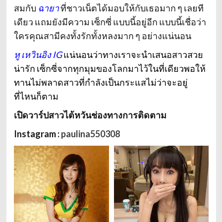
สมกับ
ฉายา
ที่ชาวเน็ตได้มอบให้กับเธอมาก ๆ เลยที
เดียว แถมยังมีความ เซ็กซี่ แบบนี้อยู่อีก แบบนี้เชื่อว่า
ใครคุณสามีคงทั้งรักทั้งหลงมาก ๆ อย่างแน่นอน
หู เหวินอิง IG
แน่นอนว่าทางเราจะนำเสนอสาวสวย
น่ารัก เซ็กซี่จากทุกมุมของโลกมาไว้ในที่เดียวพอให้
ทานไม่พลาดสาวที่กำลังเป็นกระแสไม่ว่าจะอยู่
ที่ไหนก็ตาม
เปิดวาร์ปสาวไต้หวันช่องทางการติดตาม
Instagram :
paulina550308