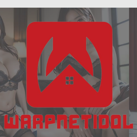
ฝัน
Skip
เห็น
to
งู
content