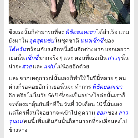
ซึ่งเธอนั้นก็สามารถที่จะ
พิชิตยอดเขา
ได้สำเร็จ แถม
ยังมาใน
ลุคสุดแซ่บ
ในชุดชาติ
แนวเซ็กซี่
ของ
ไต้หวัน
พร้อมกับธงอีกหนึ่งผืนอีกต่างหาก บอกเลยว่า
เธอนั้น
เซ็กซี่
มากจริง ๆ และ ตอนที่เธอเป็น
สาวๆ
นั้น
น่าจะ
สวย
และ
แซ่บ
ไม่น้อยอีกด้วย
และ จากเหตุการณ์นั้นเอง ก็ทำให้ในปีนี้หลาย ๆ คน
ต่างก็รอคอยอีกว่าเธอนั้นจะ ทำการ
พิชิตยอดเขา
อีก หรือ ไม่ในวัย 56 ปี ซึ่งจะเป็นอย่างไรต่อนั้นเราก็
จะต้องมาลุ้นกันอีกทีใน วันที่ 10 เดือน 10 นี้นั่นเอง
แต่ใครที่สนใจอยากจะเข้าไป ดูความ
ฮอต
ของ
สาว
รุ่นแม่
คนนี้ เพิ่มเติมกันนั้นก็สามารถที่จะเลื่อนลงไป
ข้างล่าง