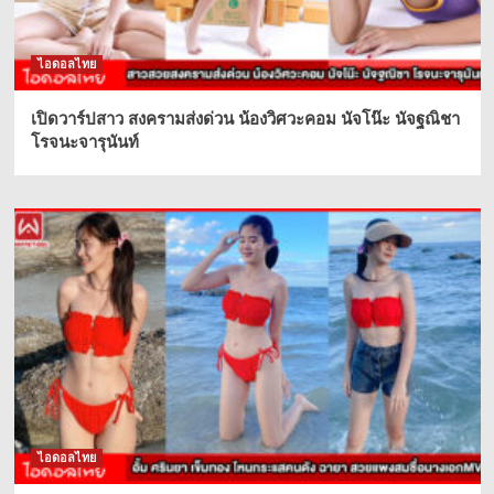
ไอดอลไทย
เปิดวาร์ปสาว สงครามส่งด่วน น้องวิศวะคอม นัจโน๊ะ นัจฐณิชา
โรจนะจารุนันท์
ไอดอลไทย