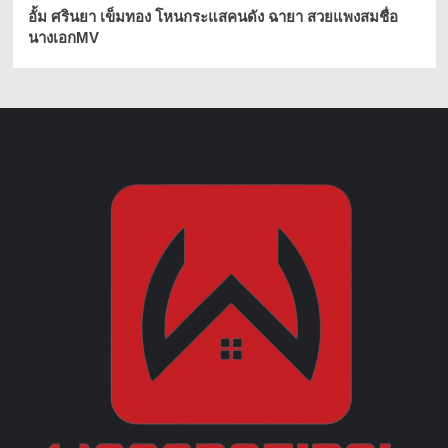
อั้ม ศรินยา เข็มทอง โหนกระแสคนดัง ฉายา สวยแพงสมชื่อ
นางเอกMV