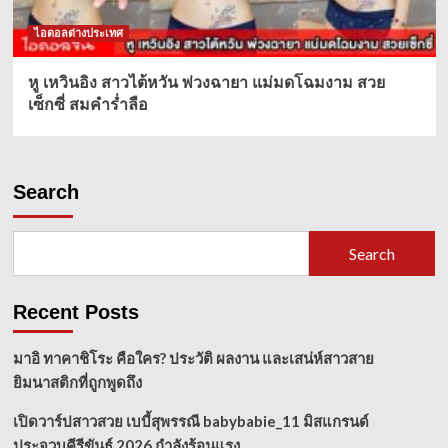
ไอดอลต่างประเทศ
หู เหวินอิง สาวไต้หวัน พ่วงฉายา แม่มดโฉมงาม สวย
เซ็กซี่ สมคำร่ำลือ
Search
Search
Recent Posts
มาอิ ทาคาชิโระ คือใคร? ประวัติ ผลงาน และเสน่ห์สาวสาย
ยิมนาสติกที่ถูกพูดถึง
เปิดวาร์ปสาวสวย เบบี้สุพรรณี babybabie_11 มิสแกรนด์
ประจวบคีรีขันธ์ 2026 กำลังร้อนแรง