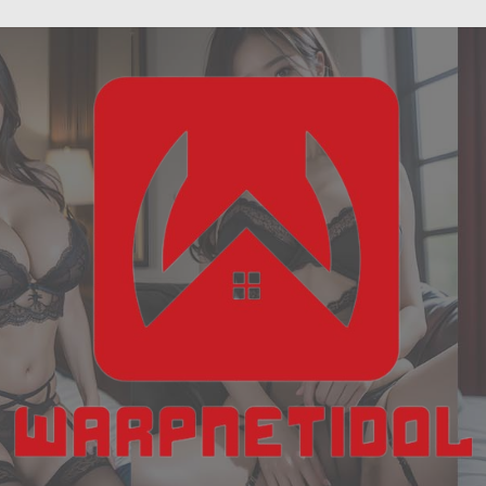
ฝัน
Skip
เห็น
to
งู
content