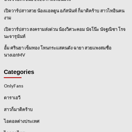
เปิดวาร์ปสาวสวย น้องแอลตูน อภัสนันท์ ก็มาดิคร้าบ สาวไทอินคน
งาม
เปิดวาร์ปสาว สงครามส่งด่วน น้องวิศวะคอม นัจโน๊ะ นัจฐณิชา โรจ
นะจารุนันท์
อั้ม ศรินยา เข็มทอง โหนกระแสคนดัง ฉายา สวยแพงสมชื่อ
นางเอกMV
Categories
OnlyFans
ดาราเอวี
สาวก็มาดิคร้าบ
ไอดอลต่างประเทศ