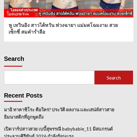
ไอดอลต่างประเทศ
หู เหวินอิง สาวไต้หวัน พ่วงฉายา แม่มดโฉมงาม สวย
เซ็กซี่ สมคำร่ำลือ
Search
Search
Recent Posts
มาอิ ทาคาชิโระ คือใคร? ประวัติ ผลงาน และเสน่ห์สาวสาย
ยิมนาสติกที่ถูกพูดถึง
เปิดวาร์ปสาวสวย เบบี้สุพรรณี babybabie_11 มิสแกรนด์
ประจวบคีรีขันธ์ 2026 กำลังร้อนแรง