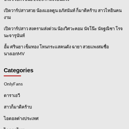
เปิดวาร์ปสาวสวย น้องแอลตูน อภัสนันท์ ก็มาดิคร้าบ สาวไทอินคน
งาม
เปิดวาร์ปสาว สงครามส่งด่วน น้องวิศวะคอม นัจโน๊ะ นัจฐณิชา โรจ
นะจารุนันท์
อั้ม ศรินยา เข็มทอง โหนกระแสคนดัง ฉายา สวยแพงสมชื่อ
นางเอกMV
Categories
OnlyFans
ดาราเอวี
สาวก็มาดิคร้าบ
ไอดอลต่างประเทศ