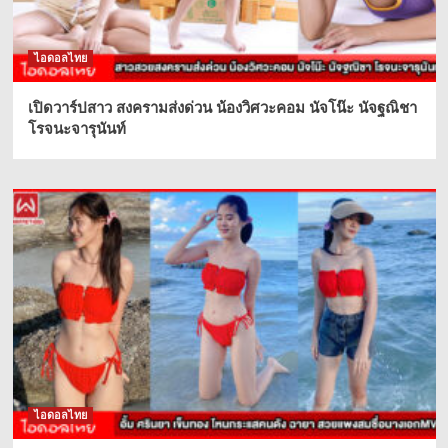
ไอดอลไทย
เปิดวาร์ปสาว สงครามส่งด่วน น้องวิศวะคอม นัจโน๊ะ นัจฐณิชา
โรจนะจารุนันท์
ไอดอลไทย