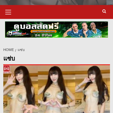
Primary
Menu
HOME
แซ่บ
แซ่บ
d