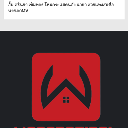
อั้ม ศรินยา เข็มทอง โหนกระแสคนดัง ฉายา สวยแพงสมชื่อ
นางเอกMV