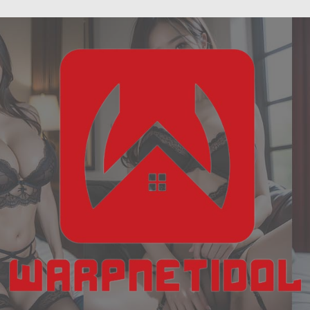
ฝัน
Skip
เห็น
to
งู
content