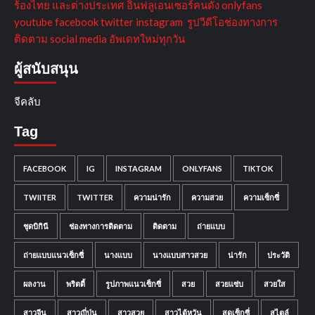
ร้องไทย และต่างประเทศ อินฟลูเอนเซอร์คนดัง onlyfans
youtube facebook twitter instagram รูปวีดีโอช่องทางการ
ติดตาม social media อัพเดทใหม่ทุกวัน
ผู้สนับสนุน
จีคลับ
Tag
FACEBOOK
IG
INSTAGRAM
ONLYFANS
TIKTOK
TWIITER
TWITTER
ความน่ารัก
ความสวย
ความเซ็กซี่
ชุดบิกินี
ช่องทางการติดตาม
ติดตาม
ถ่ายแบบ
ถ่ายแบบแนวเซ็กซี่
นางแบบ
นางแบบสาวสวย
น่ารัก
ประวัติ
ผลงาน
พริตตี้
รูปภาพแนวเซ็กซี่
สวย
สวยแซ่บ
สวยใส
สาวจีน
สาวญี่ปุ่น
สาวสวย
สาวไต้หวัน
สุดเซ็กซี่
สไตล์