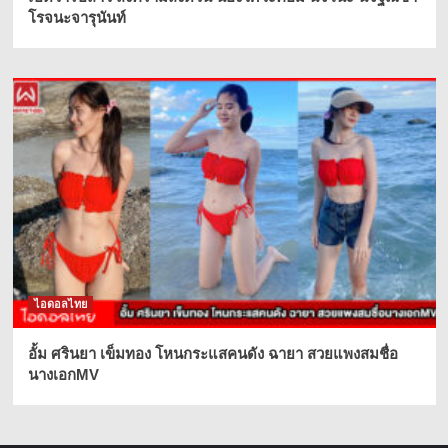
โรจนะจารุนันท์
ไอดอลไทย
อั้ม ศรินยา เข็มทอง โหนกระแสคนดัง ฉายา สวยแพงสมชื่อ
นางเอกMV