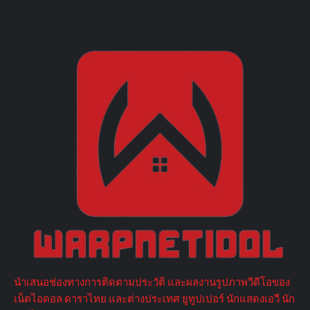
นำเสนอช่องทางการติดตามประวัติ และผลงานรูปภาพวีดีโอของ
เน็ตไอดอล ดาราไทย และต่างประเทศ ยูทูปเปอร์ นักแสดงเอวี นัก