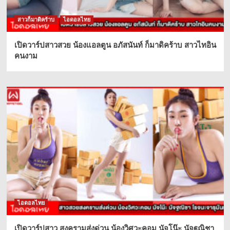
สาวก็มาดิคร้าบ
ไอดอลไทย
เปิดวาร์ปสาวสวย น้องแอลตูน อภัสนันท์ ก็มาดิคร้าบ สาวไทอิน
คนงาม
ไอดอลไทย
เปิดวาร์ปสาว สงครามส่งด่วน น้องวิศวะคอม นัจโน๊ะ นัจฐณิชา