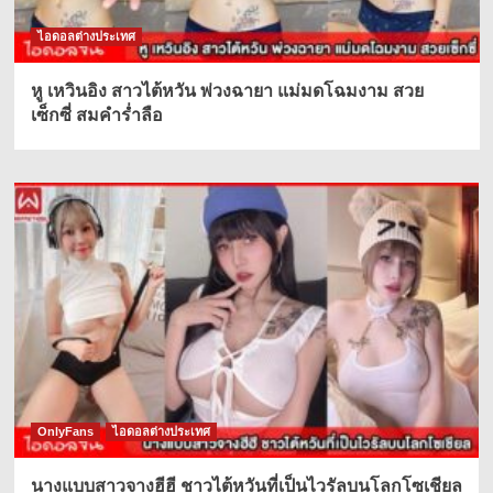
ไอดอลต่างประเทศ
หู เหวินอิง สาวไต้หวัน พ่วงฉายา แม่มดโฉมงาม สวย
เซ็กซี่ สมคำร่ำลือ
OnlyFans
ไอดอลต่างประเทศ
นางแบบสาวจางฮีฮี ชาวไต้หวันที่เป็นไวรัลบนโลกโซเชียล