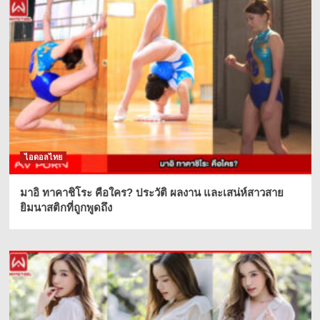
ไอดอลไทย
มาอิ ทาคาชิโระ คือใคร? ประวัติ ผลงาน และเสน่ห์สาวสาย
ยิมนาสติกที่ถูกพูดถึง