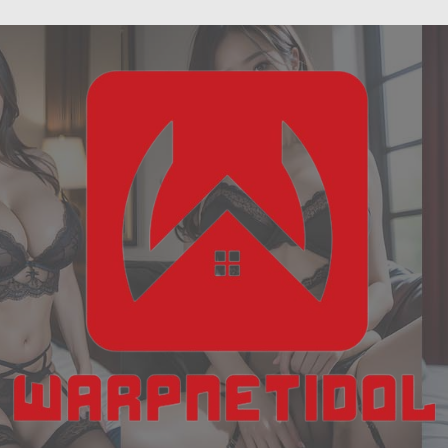
ฝัน
Skip
เห็น
to
งู
content