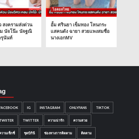
ไอดอลไทย
ว สงครามส่งด่วน
อั้ม ศรินยา เข็มทอง โหนกระ
ม นัจโน๊ะ นัจฐณิ
แสคนดัง ฉายา สวยแพงสมชื่อ
ุนันท์
นางเอกMV
ag
FACEBOOK
IG
INSTAGRAM
ONLYFANS
TIKTOK
TWIITER
TWITTER
ความน่ารัก
ความสวย
ความเซ็กซี่
ชุดบิกินี
ช่องทางการติดตาม
ติดตาม