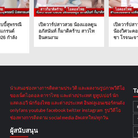
ทย
สาวก็มาดิคร้าบ
ไอดอลไทย
ไอดอลไทย
บบี้สุพรรณี
เปิดวาร์ปสาวสวย น้องแอลตูน
เปิดวาร์ปสา
สแกรนด์
อภัสนันท์ ก็มาดิคร้าบ สาวไท
น้องวิศวะคอ
026 กำลัง
อินคนงาม
ชา โรจนะจาร
นำเสนอช่องทางการติดตามประวัติ และผลงานรูปภาพวีดีโอ
T
ของเน็ตไอดอล ดาราไทย และต่างประเทศ ยูทูปเปอร์ นัก
แสดงเอวี นักร้องไทย และต่างประเทศ อินฟลูเอนเซอร์คนดัง
onlyfans youtube facebook twitter instagram รูปวีดีโอ
ช่องทางการติดตาม social media อัพเดทใหม่ทุกวัน
ผู้สนับสนุน