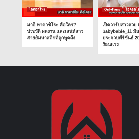
ไอดอลไทย
OnlyFans
ไอดอลไ
มาอิ ทาคาชิโระ คือใคร?
เปิดวาร์ปสาวสวย เ
ประวัติ ผลงาน และเสน่ห์สาว
babybabie_11 มิ
สายยิมนาสติกที่ถูกพูดถึง
ประจวบคีรีขันธ์ 2
ร้อนแรง