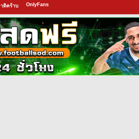
OnlyFans
าดิคร้าบ