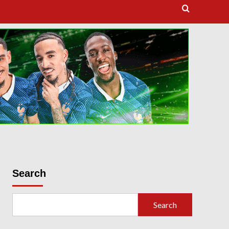
dooballstar com
Search
Search