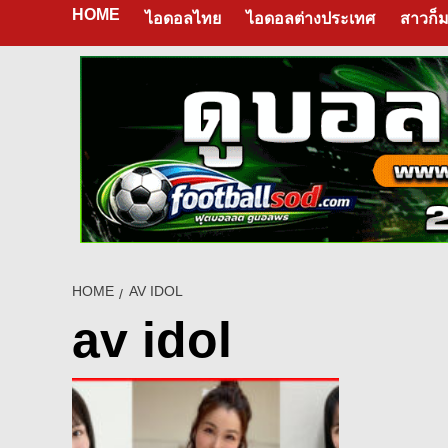
HOME
ไอดอลไทย
ไอดอลต่างประเทศ
สาวก็ม
HOME
AV IDOL
av idol