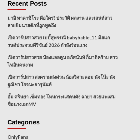
Recent Posts
มาอิ ทาคาชิโระ คือใคร? ประวัติ ผลงาน และเสน่ห์สาว
สายยิมนาสติกที่ถูกพูดถึง
เปิดวาร์ปสาวสวย เบบี้สุพรรณี babybabie_11 มิสแก
รนด์ประจวบคีรีขันธ์ 2026 กำลังร้อนแรง
เปิดวาร์ปสาวสวย น้องแอลตูน อภัสนันท์ ก็มาดิคร้าบ สาว
ไทอินคนงาม
เปิดวาร์ปสาว สงครามส่งด่วน น้องวิศวะคอม นัจโน๊ะ นัจ
ฐณิชา โรจนะจารุนันท์
อั้ม ศรินยา เข็มทอง โหนกระแสคนดัง ฉายา สวยแพงสม
ชื่อนางเอกMV
Categories
OnlyFans