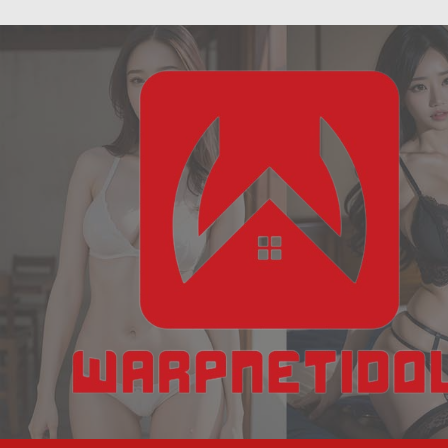
ฝัน
Skip
เห็น
to
งู
content