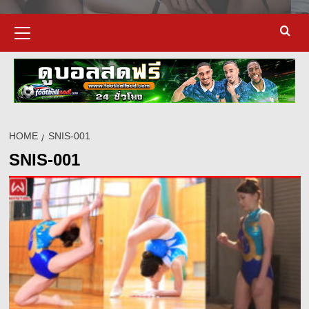
Primary
Menu
HOME
SNIS-001
SNIS-001
d