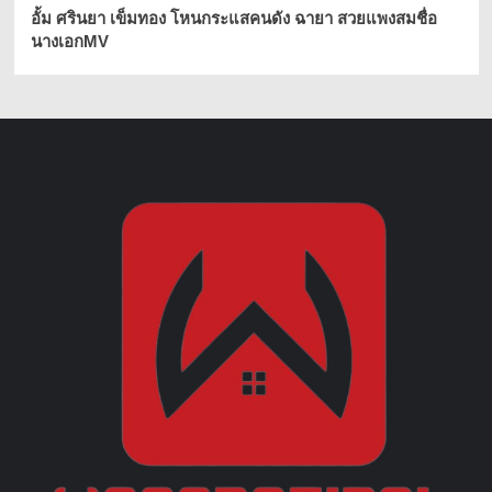
อั้ม ศรินยา เข็มทอง โหนกระแสคนดัง ฉายา สวยแพงสมชื่อ
นางเอกMV