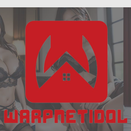
ฝัน
Skip
เห็น
to
งู
content