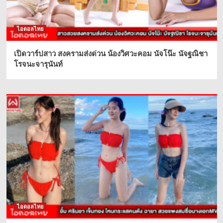
ไอดอลไทย
เปิดวาร์ปสาว สงครามส่งด่วน น้องวิศวะคอม นัจโน๊ะ นัจฐณิชา
โรจนะจารุนันท์
ไอดอลไทย