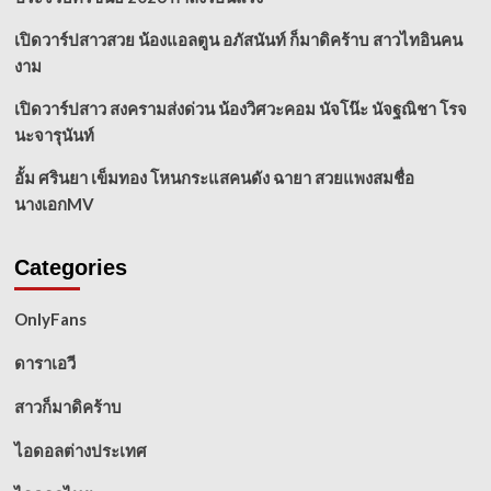
เปิดวาร์ปสาวสวย น้องแอลตูน อภัสนันท์ ก็มาดิคร้าบ สาวไทอินคน
งาม
เปิดวาร์ปสาว สงครามส่งด่วน น้องวิศวะคอม นัจโน๊ะ นัจฐณิชา โรจ
นะจารุนันท์
อั้ม ศรินยา เข็มทอง โหนกระแสคนดัง ฉายา สวยแพงสมชื่อ
นางเอกMV
Categories
OnlyFans
ดาราเอวี
สาวก็มาดิคร้าบ
ไอดอลต่างประเทศ