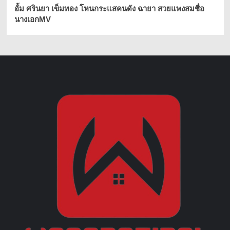
อั้ม ศรินยา เข็มทอง โหนกระแสคนดัง ฉายา สวยแพงสมชื่อ
นางเอกMV