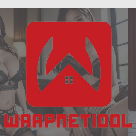
ฝัน
Skip
เห็น
to
งู
content