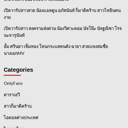
เปิดวาร์ปสาวสวย น้องแอลตูน อภัสนันท์ ก็มาดิคร้าบ สาวไทอินคน
งาม
เปิดวาร์ปสาว สงครามส่งด่วน น้องวิศวะคอม นัจโน๊ะ นัจฐณิชา โรจ
นะจารุนันท์
อั้ม ศรินยา เข็มทอง โหนกระแสคนดัง ฉายา สวยแพงสมชื่อ
นางเอกMV
Categories
OnlyFans
ดาราเอวี
สาวก็มาดิคร้าบ
ไอดอลต่างประเทศ