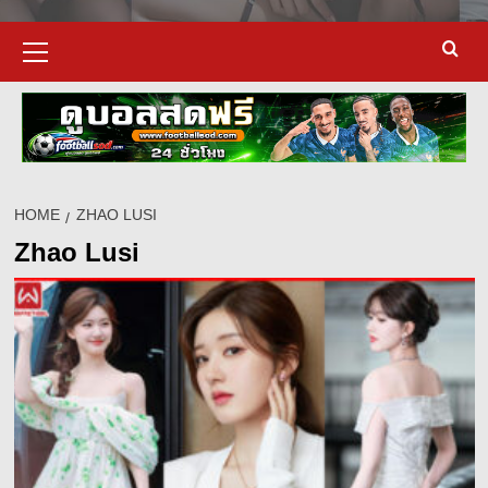
Primary
Menu
HOME
ZHAO LUSI
Zhao Lusi
d