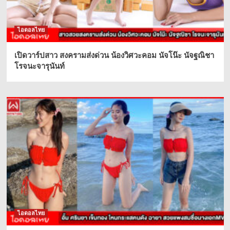
ไอดอลไทย
เปิดวาร์ปสาว สงครามส่งด่วน น้องวิศวะคอม นัจโน๊ะ นัจฐณิชา
โรจนะจารุนันท์
ไอดอลไทย